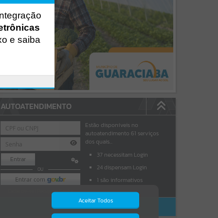
integração
etrônicas
xo e saiba
AUTOATENDIMENTO
Estão disponíveis no
autoatendimento
61
serviços
dos quais...
37
necessitam Login
Entrar
24
dispensam Login
OU
1
são informativos
Cadastre-se
|
Recuperar Senha
Aceitar Todos
ACESSAR SEM LOGIN