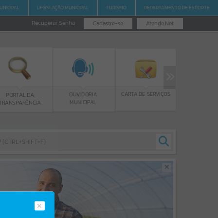
UNICIPAL
LEGISLAÇÃO MUNICIPAL
TURISMO
DEPARTAMENTO DE ESPORTE
Recuperar Senha
Cadastre-se
Atende.Net
PROGRAMA BOLSA
CARTA DE SERVIÇOS
OUVIDORIA
AL DA
DE ESTUDOS
MUNICIPAL
ARÊNCIA