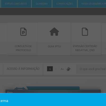
EDITAIS CONCURSOS
OUVIDORIA
CONVOCAÇÕES
NOVA LEI ORGÂNICA M
CONSULTA DE
PORT
GUIA IPTU
EMISSÃO CERTIDÃO
PROTOCOLO
TRANSP
NEGATIVA_CND
ACESSO À INFORMAÇÃO
A
A
-
A
+
ACESSO À INFORMAÇÃO
Por favor, aguarde...
Erro
stema
SISTEMA
Gerenciamento do Sistema