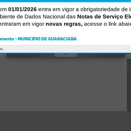
CÓDIGO DA MENSAGEM:
EST-000040
 em
01/01/2026
entra em vigor a obrigatoriedade de 
Ocorreu um erro de script:
Uncaught SyntaxError: Unexpected token '('
biente de Dados Nacional das
Notas de Serviço El
https://guaraciaba.atende.net/https:/guaraciaba.atende.net/cidadao/p
entraram em vigor
novas regras,
acesse o link abai
agina/licitacao-pregao-21-2014-processo-licitatorio-34-2014-
fms/autoatendimento/servicos/autoatendimento/servicos/static/bun
dle/wpo_index_2_base_l2_portal_editores_sync_d9fb77cfd5741fafc9
mento - MUNICIPIO DE GUARACIABA
972edc7a641fea.js?v=83d4f602:47
Verificar Mais Detalhes
do.
OK