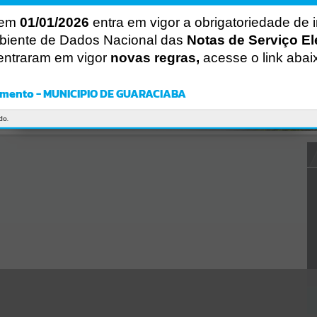
Gerenciamento do Sistema
CÓDIGO DA MENSAGEM:
EST-000040
 em
01/01/2026
entra em vigor a obrigatoriedade de 
Ocorreu um erro de script:
biente de Dados Nacional das
Notas de Serviço El
Uncaught SyntaxError: Unexpected token '('
entraram em vigor
novas regras,
acesse o link abai
https://guaraciaba.atende.net/cidadao/pagina/static/bundle/wpo_in
dex_2_base_l2_portal_editores_sync_d9fb77cfd5741fafc9972edc7a6
41fea.js?v=83d4f602:47
mento - MUNICIPIO DE GUARACIABA
Verificar Mais Detalhes
OK
do.