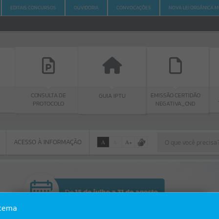
EDITAIS CONCURSOS
OUVIDORIA
CONVOCAÇÕES
NOVA LEI ORGÂNICA M
CONSULTA DE
PORTAL
GUIA IPTU
EMISSÃO CERTIDÃO
PROTOCOLO
TRANSPAR
NEGATIVA_CND
ACESSO À INFORMAÇÃO
A
A
-
A
+
ACESSO À INFORMAÇÃO
Por favor, aguarde...
Erro
stema
SISTEMA