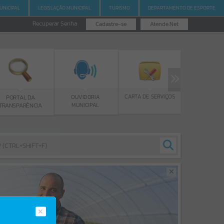
UNICIPAL
LEGISLAÇÃO MUNICIPAL
TURISMO
DEPARTAMENTO DE ESPORTE
Recuperar Senha
Cadastre-se
Atende.Net
PROGRAMA BOLSA
CARTA DE SERVIÇOS
OUVIDORIA
 DA
DE ESTUDOS
MUNICIPAL
ÊNCIA