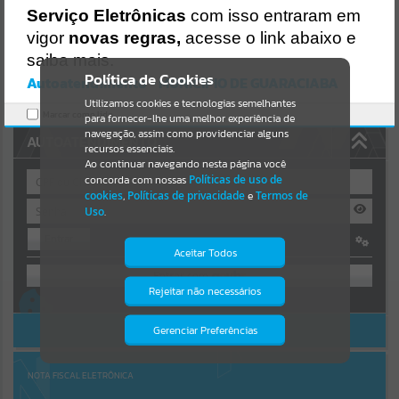
Uncaught SyntaxError: Unexpected token '('
Serviço Eletrônicas
com isso entraram em
https://guaraciaba.atende.net/cidadao/pagina/static/bundle/wpo_in
Resultados para
""
dex_2_base_l2_portal_editores_sync_d9fb77cfd5741fafc9972edc7a6
vigor
novas regras,
acesse o link abaixo e
41fea.js?v=83d4f602:47
saiba mais.
Verificar Mais Detalhes
Portais
Política de Cookies
Autoatendimento - MUNICIPIO DE GUARACIABA
OK
Utilizamos cookies e tecnologias semelhantes
Por favor, aguarde...
Marcar como lido.
para fornecer-lhe uma melhor experiência de
navegação, assim como providenciar alguns
AUTOATENDIMENTO
NOTÍCIAS
recursos essenciais.
Ao continuar navegando nesta página você
concorda com nossas
Políticas de uso de
Por favor, aguarde...
cookies
,
Políticas de privacidade
e
Termos de
Uso
.
Entrar
SUBPORTAIS
Aceitar Todos
OU
Por favor, aguarde...
Rejeitar não necessários
Isto significa que diversos recursos
Cadastre-se
|
Recuperar Senha
providenciados poderão não estar
disponíveis.
ACESSAR SEM LOGIN
Gerenciar Preferências
SERVIÇOS
Por favor, aguarde...
NOTA FISCAL ELETRÔNICA