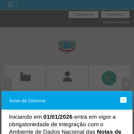
Cadastre-se
Atende.Net
Recuperar Senha
EMISSÃO DE GUIAS
LICITAÇÕES
FOLHA DE
Aviso do Sistema
ISS/ALVARÁ
PAGAMENTO
Erro
SISTEMA
Gerenciamento do Sistema
I
niciando em
01/01/2026
entra em vigor a
CÓDIGO DA MENSAGEM:
EST-000040
obrigatoriedade de integração com o
Ocorreu um erro de script:
Ambiente de Dados Nacional das
Notas de