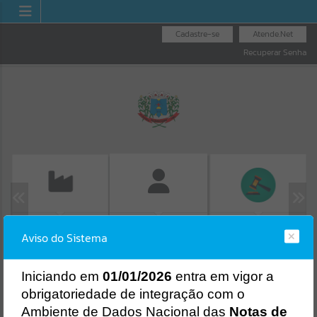
Cadastre-se
Atende.Net
Recuperar Senha
EMISSÃO DE GUIAS
LICITAÇÕES
FOLHA DE
Aviso do Sistema
ISS/ALVARÁ
PAGAMENTO
Erro
SISTEMA
Gerenciamento do Sistema
I
niciando em
01/01/2026
entra em vigor a
CÓDIGO DA MENSAGEM:
EST-000040
obrigatoriedade de integração com o
Ocorreu um erro de script:
Ambiente de Dados Nacional das
Notas de