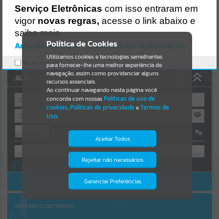
Uncaught SyntaxError: Unexpected token '('
Serviço Eletrônicas
com isso entraram em
https://guaraciaba.atende.net/cidadao/pagina/static/bundle/wpo_in
Resultados para
""
dex_2_base_l2_portal_editores_sync_d9fb77cfd5741fafc9972edc7a6
vigor
novas regras,
acesse o link abaixo e
41fea.js?v=83d4f602:47
saiba mais.
Verificar Mais Detalhes
Portais
Política de Cookies
Autoatendimento - MUNICIPIO DE GUARACIABA
OK
Utilizamos cookies e tecnologias semelhantes
Por favor, aguarde...
Marcar como lido.
para fornecer-lhe uma melhor experiência de
navegação, assim como providenciar alguns
AUTOATENDIMENTO
NOTÍCIAS
recursos essenciais.
Ao continuar navegando nesta página você
concorda com nossas
Políticas de uso de
Por favor, aguarde...
cookies
,
Políticas de privacidade
e
Termos de
Uso
.
Entrar
SUBPORTAIS
Aceitar Todos
OU
Por favor, aguarde...
Rejeitar não necessários
Isto significa que diversos recursos
Cadastre-se
|
Recuperar Senha
providenciados poderão não estar
disponíveis.
ACESSAR SEM LOGIN
Gerenciar Preferências
SERVIÇOS
Por favor, aguarde...
NOTA FISCAL ELETRÔNICA