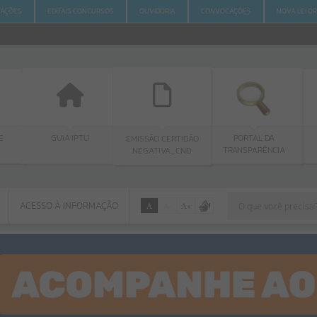
ITAÇÕES
EDITAIS CONCURSOS
OUVIDORIA
CONVOCAÇÕES
NOVA LEI O
E
GUIA IPTU
PORTAL DA
EMISSÃO CERTIDÃO
TRANSPARÊNCIA
NEGATIVA_CND
ACESSO À INFORMAÇÃO
A
A
-
A
+
ACESSO À INFORMAÇÃO
Por favor, aguarde...