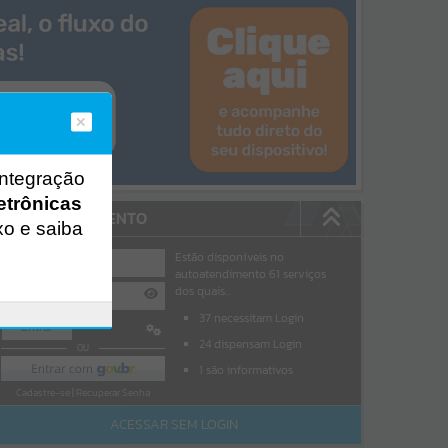
integração
etrônicas
AUTOATENDIMENTO
xo e saiba
Estão disponíveis no
autoatendimento
61
serviços
dos quais...
37
necessitam Login
Entrar
24
dispensam Login
OU
1
são informativos
Cadastre-se
|
Recuperar Senha
ACESSAR SEM LOGIN