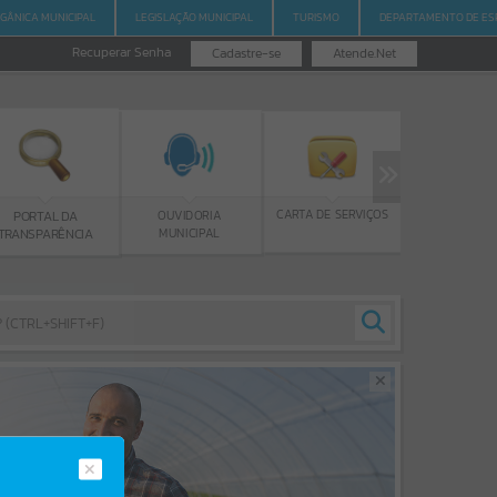
RGÂNICA MUNICIPAL
LEGISLAÇÃO MUNICIPAL
TURISMO
DEPARTAMENTO DE ES
Recuperar Senha
Cadastre-se
Atende.Net
PROGRAMA BOLSA
CARTA DE SERVIÇOS
OUVIDORIA
L DA
DE ESTUDOS
MUNICIPAL
RÊNCIA