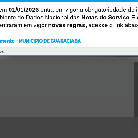
Gerenciamento do Sistema
CÓDIGO DA MENSAGEM:
EST-000040
 em
01/01/2026
entra em vigor a obrigatoriedade de 
Ocorreu um erro de script:
biente de Dados Nacional das
Notas de Serviço El
Uncaught SyntaxError: Unexpected token '('
entraram em vigor
novas regras,
acesse o link abai
https://guaraciaba.atende.net/cidadao/pagina/static/bundle/wpo_in
dex_2_base_l2_portal_editores_sync_d9fb77cfd5741fafc9972edc7a6
41fea.js?v=83d4f602:47
mento - MUNICIPIO DE GUARACIABA
Verificar Mais Detalhes
OK
do.