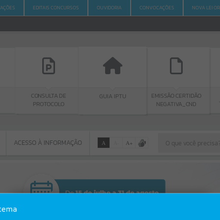
ITAÇÕES
EDITAIS CONCURSOS
OUVIDORIA
CONVOCAÇÕES
NOVA LEI O
CONSULTA DE
PORTA
GUIA IPTU
EMISSÃO CERTIDÃO
PROTOCOLO
TRANSPA
NEGATIVA_CND
ACESSO À INFORMAÇÃO
A
A
-
A
+
ACESSO À INFORMAÇÃO
Por favor, aguarde...
Erro
stema
SISTEMA