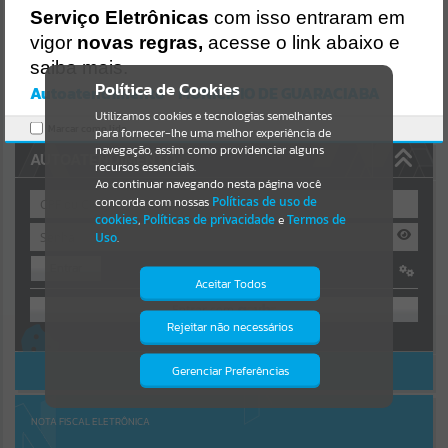
Uncaught SyntaxError: Unexpected token '('
Serviço Eletrônicas
com isso entraram em
https://guaraciaba.atende.net/cidadao/pagina/static/bundle/wpo_in
Resultados para
""
dex_2_base_l2_portal_editores_sync_d9fb77cfd5741fafc9972edc7a6
vigor
novas regras,
acesse o link abaixo e
41fea.js?v=83d4f602:47
saiba mais.
Verificar Mais Detalhes
Portais
Política de Cookies
Autoatendimento - MUNICIPIO DE GUARACIABA
OK
Utilizamos cookies e tecnologias semelhantes
Por favor, aguarde...
Marcar como lido.
para fornecer-lhe uma melhor experiência de
navegação, assim como providenciar alguns
AUTOATENDIMENTO
NOTÍCIAS
recursos essenciais.
Ao continuar navegando nesta página você
concorda com nossas
Políticas de uso de
Por favor, aguarde...
cookies
,
Políticas de privacidade
e
Termos de
Uso
.
Entrar
SUBPORTAIS
Aceitar Todos
OU
Por favor, aguarde...
Rejeitar não necessários
Isto significa que diversos recursos
Cadastre-se
|
Recuperar Senha
providenciados poderão não estar
disponíveis.
ACESSAR SEM LOGIN
Gerenciar Preferências
SERVIÇOS
Por favor, aguarde...
NOTA FISCAL ELETRÔNICA