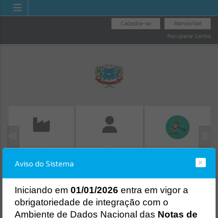
Cadastre-se
Atende.Net
Recuperar Senha
EMISSÃO DE GUIAS
LICITAÇÕES
FOLHA DE
Aviso do Sistema
ISS/ALVARÁ
PAGAMENTO
Erro
SISTEMA
Gerenciamento do Sistema
I
niciando em
01/01/2026
entra em vigor a
CÓDIGO DA MENSAGEM:
EST-000040
obrigatoriedade de integração com o
Ocorreu um erro de script:
Ambiente de Dados Nacional das
Notas de