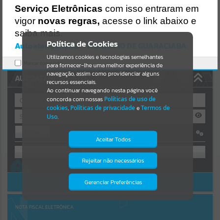
Uncaught SyntaxError: Unexpected token '('
Serviço Eletrônicas
com isso entraram em
https://guaraciaba.atende.net/cidadao/pagina/static/bundle/wpo_in
Resultados para
""
dex_2_base_l2_portal_editores_sync_d9fb77cfd5741fafc9972edc7a6
vigor
novas regras,
acesse o link abaixo e
41fea.js?v=83d4f602:47
saiba mais.
Verificar Mais Detalhes
Portais
Política de Cookies
Autoatendimento - MUNICIPIO DE GUARACIABA
OK
Utilizamos cookies e tecnologias semelhantes
Por favor, aguarde...
Marcar como lido.
para fornecer-lhe uma melhor experiência de
navegação, assim como providenciar alguns
AUTOATENDIMENTO
NOTÍCIAS
recursos essenciais.
Ao continuar navegando nesta página você
concorda com nossas
Políticas de uso de
Por favor, aguarde...
cookies
,
Políticas de privacidade
e
Termos de
Uso
.
Entrar
SUBPORTAIS
Aceitar Todos
OU
Por favor, aguarde...
Rejeitar não necessários
Isto significa que diversos recursos
Cadastre-se
|
Recuperar Senha
providenciados poderão não estar
disponíveis.
ACESSAR SEM LOGIN
Gerenciar Preferências
SERVIÇOS
Por favor, aguarde...
NOTA FISCAL ELETRÔNICA