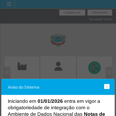
Cadastre-se
Atende.Net
Recuperar Senha
EMISSÃO DE GUIAS
LICITAÇÕES
FOLHA DE
Aviso do Sistema
ISS/ALVARÁ
PAGAMENTO
Erro
SISTEMA
Gerenciamento do Sistema
I
niciando em
01/01/2026
entra em vigor a
CÓDIGO DA MENSAGEM:
EST-000040
obrigatoriedade de integração com o
Ocorreu um erro de script:
Ambiente de Dados Nacional das
Notas de