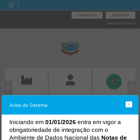
Cadastre-se
Atende.Net
Recuperar Senha
EMISSÃO DE GUIAS
LICITAÇÕES
FOLHA DE
Aviso do Sistema
ISS/ALVARÁ
PAGAMENTO
Erro
SISTEMA
Gerenciamento do Sistema
I
niciando em
01/01/2026
entra em vigor a
CÓDIGO DA MENSAGEM:
EST-000040
obrigatoriedade de integração com o
Ocorreu um erro de script:
Ambiente de Dados Nacional das
Notas de