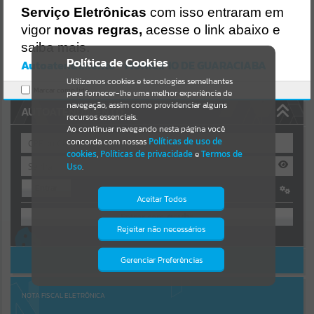
Uncaught SyntaxError: Unexpected token '('
Serviço Eletrônicas
com isso entraram em
https://guaraciaba.atende.net/cidadao/pagina/static/bundle/wpo_in
Resultados para
""
dex_2_base_l2_portal_editores_sync_d9fb77cfd5741fafc9972edc7a6
vigor
novas regras,
acesse o link abaixo e
41fea.js?v=83d4f602:47
saiba mais.
Verificar Mais Detalhes
Portais
Política de Cookies
Autoatendimento - MUNICIPIO DE GUARACIABA
OK
Utilizamos cookies e tecnologias semelhantes
Por favor, aguarde...
Marcar como lido.
para fornecer-lhe uma melhor experiência de
navegação, assim como providenciar alguns
AUTOATENDIMENTO
NOTÍCIAS
recursos essenciais.
Ao continuar navegando nesta página você
concorda com nossas
Políticas de uso de
Por favor, aguarde...
cookies
,
Políticas de privacidade
e
Termos de
Uso
.
Entrar
SUBPORTAIS
Aceitar Todos
OU
Por favor, aguarde...
Rejeitar não necessários
Isto significa que diversos recursos
Cadastre-se
|
Recuperar Senha
providenciados poderão não estar
disponíveis.
ACESSAR SEM LOGIN
Gerenciar Preferências
SERVIÇOS
Por favor, aguarde...
NOTA FISCAL ELETRÔNICA