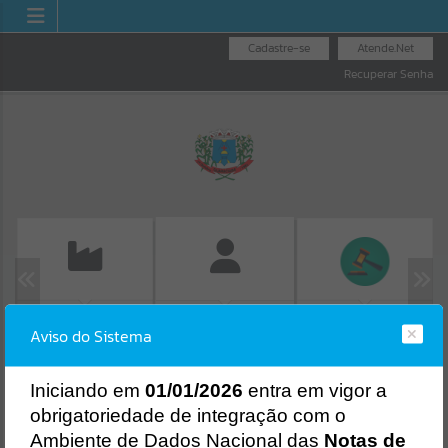
Cadastre-se
Atende.Net
Recuperar Senha
EMISSÃO DE GUIAS
LICITAÇÕES
FOLHA DE
Aviso do Sistema
ISS/ALVARÁ
PAGAMENTO
Erro
SISTEMA
Gerenciamento do Sistema
I
niciando em
01/01/2026
entra em vigor a
CÓDIGO DA MENSAGEM:
EST-000040
obrigatoriedade de integração com o
Ocorreu um erro de script:
Ambiente de Dados Nacional das
Notas de