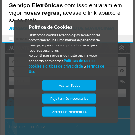
Uncaught SyntaxError: Unexpected token '('
Serviço Eletrônicas
com isso entraram em
https://guaraciaba.atende.net/cidadao/pagina/static/bundle/wpo_in
Resultados para
""
dex_2_base_l2_portal_editores_sync_d9fb77cfd5741fafc9972edc7a6
vigor
novas regras,
acesse o link abaixo e
41fea.js?v=83d4f602:47
saiba mais.
Verificar Mais Detalhes
Portais
Política de Cookies
Autoatendimento - MUNICIPIO DE GUARACIABA
OK
Utilizamos cookies e tecnologias semelhantes
Por favor, aguarde...
Marcar como lido.
para fornecer-lhe uma melhor experiência de
navegação, assim como providenciar alguns
AUTOATENDIMENTO
NOTÍCIAS
recursos essenciais.
Ao continuar navegando nesta página você
concorda com nossas
Políticas de uso de
Por favor, aguarde...
cookies
,
Políticas de privacidade
e
Termos de
Uso
.
Entrar
SUBPORTAIS
Aceitar Todos
OU
Por favor, aguarde...
Rejeitar não necessários
Isto significa que diversos recursos
Cadastre-se
|
Recuperar Senha
providenciados poderão não estar
disponíveis.
ACESSAR SEM LOGIN
Gerenciar Preferências
SERVIÇOS
Por favor, aguarde...
NOTA FISCAL ELETRÔNICA