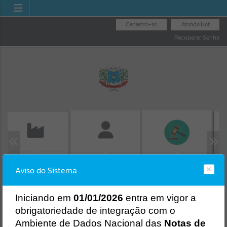
Cadastre-se
Atende.Net
Recuperar Senha
EMISSÃO DE GUIAS
CON
FOLHA DE
LICITAÇÕES
ISS/ALVARÁ
Aviso do Sistema
PR
PAGAMENTO
Erro
SISTEMA
Gerenciamento do Sistema
I
niciando em
01/01/2026
entra em vigor a
CÓDIGO DA MENSAGEM:
EST-000040
obrigatoriedade de integração com o
Ocorreu um erro de script:
Ambiente de Dados Nacional das
Notas de