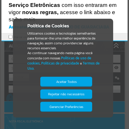
Uncaught SyntaxError: Unexpected token '('
Serviço Eletrônicas
com isso entraram em
https://guaraciaba.atende.net/cidadao/pagina/static/bundle/wpo_in
Resultados para
""
dex_2_base_l2_portal_editores_sync_d9fb77cfd5741fafc9972edc7a6
vigor
novas regras,
acesse o link abaixo e
41fea.js?v=83d4f602:47
saiba mais.
Verificar Mais Detalhes
Portais
Política de Cookies
Autoatendimento - MUNICIPIO DE GUARACIABA
OK
Utilizamos cookies e tecnologias semelhantes
Por favor, aguarde...
Marcar como lido.
para fornecer-lhe uma melhor experiência de
navegação, assim como providenciar alguns
AUTOATENDIMENTO
NOTÍCIAS
recursos essenciais.
Ao continuar navegando nesta página você
concorda com nossas
Políticas de uso de
Por favor, aguarde...
cookies
,
Políticas de privacidade
e
Termos de
Uso
.
Entrar
SUBPORTAIS
Aceitar Todos
OU
Por favor, aguarde...
Rejeitar não necessários
Isto significa que diversos recursos
Cadastre-se
|
Recuperar Senha
providenciados poderão não estar
disponíveis.
ACESSAR SEM LOGIN
Gerenciar Preferências
SERVIÇOS
Por favor, aguarde...
NOTA FISCAL ELETRÔNICA