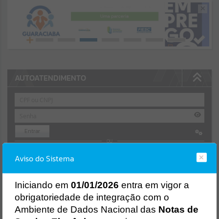
Resultados para
""
Portais
Por favor, aguarde...
AUTOATENDIMENTO
NOTÍCIAS
Por favor, aguarde...
Entrar
SUBPORTAIS
OU
Por favor, aguarde...
Aviso do Sistema
Cadastre-se
|
Recuperar Senha
ACESSAR SEM LOGIN
SERVIÇOS
I
niciando em
01/01/2026
entra em vigor a
obrigatoriedade de integração com o
Por favor, aguarde...
NOTA FISCAL ELETRÔNICA
Ambiente de Dados Nacional das
Notas de