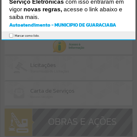
Serviço Eletrônicas
com isso entraram em
vigor
novas regras,
acesse o link abaixo e
EVENTOS
ESCRITA FISCAL
saiba mais.
Autoatendimento - MUNICIPIO DE GUARACIABA
Por favor, aguarde...
PORTAL DA TRANSPARÊNCIA
Marcar como lido.
PÁGINAS
Por favor, aguarde...
GALERIAS
Por favor, aguarde...
OBRAS E AÇÕES