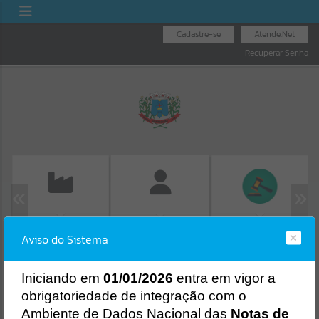
Cadastre-se
Atende.Net
Recuperar Senha
EMISSÃO DE GUIAS
LICITAÇÕES
FOLHA DE
Aviso do Sistema
ISS/ALVARÁ
PAGAMENTO
Erro
SISTEMA
Gerenciamento do Sistema
I
niciando em
01/01/2026
entra em vigor a
CÓDIGO DA MENSAGEM:
EST-000040
obrigatoriedade de integração com o
Ocorreu um erro de script:
Ambiente de Dados Nacional das
Notas de