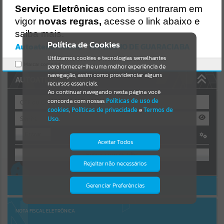
Uncaught SyntaxError: Unexpected token '('
Serviço Eletrônicas
com isso entraram em
https://guaraciaba.atende.net/cidadao/pagina/static/bundle/wpo_in
Resultados para
""
dex_2_base_l2_portal_editores_sync_d9fb77cfd5741fafc9972edc7a6
vigor
novas regras,
acesse o link abaixo e
41fea.js?v=83d4f602:47
saiba mais.
Verificar Mais Detalhes
Portais
Política de Cookies
Autoatendimento - MUNICIPIO DE GUARACIABA
OK
Utilizamos cookies e tecnologias semelhantes
Por favor, aguarde...
Marcar como lido.
para fornecer-lhe uma melhor experiência de
navegação, assim como providenciar alguns
AUTOATENDIMENTO
NOTÍCIAS
recursos essenciais.
Ao continuar navegando nesta página você
concorda com nossas
Políticas de uso de
Por favor, aguarde...
cookies
,
Políticas de privacidade
e
Termos de
Uso
.
Entrar
SUBPORTAIS
Aceitar Todos
OU
Por favor, aguarde...
Rejeitar não necessários
Isto significa que diversos recursos
Cadastre-se
|
Recuperar Senha
providenciados poderão não estar
disponíveis.
ACESSAR SEM LOGIN
Gerenciar Preferências
SERVIÇOS
Por favor, aguarde...
NOTA FISCAL ELETRÔNICA