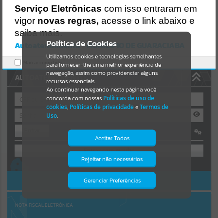
Uncaught SyntaxError: Unexpected token '('
Serviço Eletrônicas
com isso entraram em
https://guaraciaba.atende.net/cidadao/pagina/static/bundle/wpo_in
Resultados para
""
dex_2_base_l2_portal_editores_sync_d9fb77cfd5741fafc9972edc7a6
vigor
novas regras,
acesse o link abaixo e
41fea.js?v=83d4f602:47
saiba mais.
Verificar Mais Detalhes
Portais
Política de Cookies
Autoatendimento - MUNICIPIO DE GUARACIABA
OK
Utilizamos cookies e tecnologias semelhantes
Por favor, aguarde...
Marcar como lido.
para fornecer-lhe uma melhor experiência de
navegação, assim como providenciar alguns
AUTOATENDIMENTO
NOTÍCIAS
recursos essenciais.
Ao continuar navegando nesta página você
concorda com nossas
Políticas de uso de
Por favor, aguarde...
cookies
,
Políticas de privacidade
e
Termos de
Uso
.
Entrar
SUBPORTAIS
Aceitar Todos
OU
Por favor, aguarde...
Rejeitar não necessários
Isto significa que diversos recursos
Cadastre-se
|
Recuperar Senha
providenciados poderão não estar
disponíveis.
ACESSAR SEM LOGIN
Gerenciar Preferências
SERVIÇOS
Por favor, aguarde...
NOTA FISCAL ELETRÔNICA