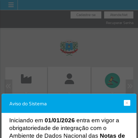
Cadastre-se
Atende.Net
Recuperar Senha
EMISSÃO DE GUIAS
LICITAÇÕES
FOLHA DE
Aviso do Sistema
ISS/ALVARÁ
PAGAMENTO
Erro
SISTEMA
Gerenciamento do Sistema
I
niciando em
01/01/2026
entra em vigor a
CÓDIGO DA MENSAGEM:
EST-000040
obrigatoriedade de integração com o
Ocorreu um erro de script:
Ambiente de Dados Nacional das
Notas de