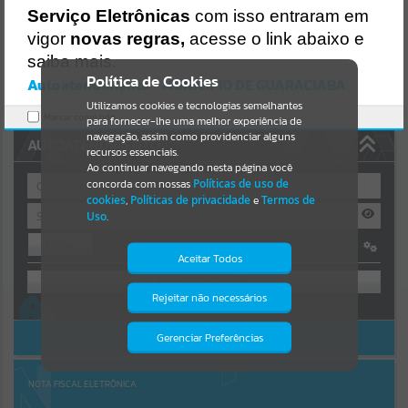
Uncaught SyntaxError: Unexpected token '('
Serviço Eletrônicas
com isso entraram em
https://guaraciaba.atende.net/cidadao/pagina/static/bundle/wpo_in
Resultados para
""
dex_2_base_l2_portal_editores_sync_d9fb77cfd5741fafc9972edc7a6
vigor
novas regras,
acesse o link abaixo e
41fea.js?v=83d4f602:47
saiba mais.
Verificar Mais Detalhes
Portais
Política de Cookies
Autoatendimento - MUNICIPIO DE GUARACIABA
OK
Utilizamos cookies e tecnologias semelhantes
Por favor, aguarde...
Marcar como lido.
para fornecer-lhe uma melhor experiência de
navegação, assim como providenciar alguns
AUTOATENDIMENTO
NOTÍCIAS
recursos essenciais.
Ao continuar navegando nesta página você
concorda com nossas
Políticas de uso de
Por favor, aguarde...
cookies
,
Políticas de privacidade
e
Termos de
Uso
.
Entrar
SUBPORTAIS
Aceitar Todos
OU
Por favor, aguarde...
Rejeitar não necessários
Isto significa que diversos recursos
Cadastre-se
|
Recuperar Senha
providenciados poderão não estar
disponíveis.
ACESSAR SEM LOGIN
Gerenciar Preferências
SERVIÇOS
Por favor, aguarde...
NOTA FISCAL ELETRÔNICA