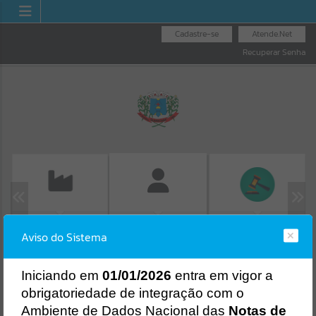
Cadastre-se
Atende.Net
Recuperar Senha
EMISSÃO DE GUIAS
LICITAÇÕES
FOLHA DE
Aviso do Sistema
ISS/ALVARÁ
PAGAMENTO
Erro
SISTEMA
Gerenciamento do Sistema
I
niciando em
01/01/2026
entra em vigor a
CÓDIGO DA MENSAGEM:
EST-000040
obrigatoriedade de integração com o
Ocorreu um erro de script:
Ambiente de Dados Nacional das
Notas de