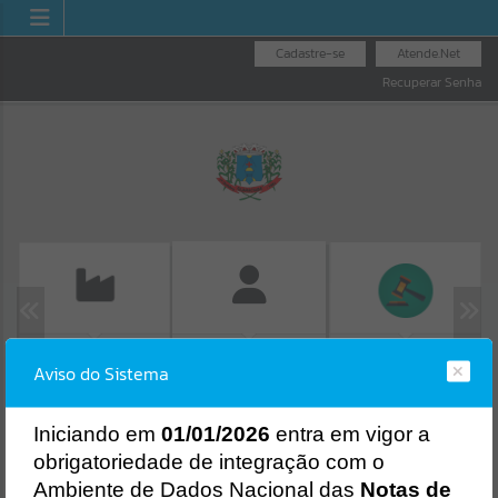
Cadastre-se
Atende.Net
Recuperar Senha
EMISSÃO DE GUIAS
LICITAÇÕES
FOLHA DE
Aviso do Sistema
ISS/ALVARÁ
PAGAMENTO
Erro
SISTEMA
Gerenciamento do Sistema
I
niciando em
01/01/2026
entra em vigor a
CÓDIGO DA MENSAGEM:
EST-000040
obrigatoriedade de integração com o
Ocorreu um erro de script:
Ambiente de Dados Nacional das
Notas de