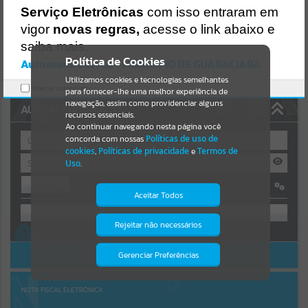
Uncaught SyntaxError: Unexpected token '('
Serviço Eletrônicas
com isso entraram em
https://guaraciaba.atende.net/cidadao/pagina/static/bundle/wpo_in
Resultados para
""
dex_2_base_l2_portal_editores_sync_d9fb77cfd5741fafc9972edc7a6
vigor
novas regras,
acesse o link abaixo e
41fea.js?v=83d4f602:47
saiba mais.
Verificar Mais Detalhes
Portais
Política de Cookies
Autoatendimento - MUNICIPIO DE GUARACIABA
OK
Utilizamos cookies e tecnologias semelhantes
Por favor, aguarde...
Marcar como lido.
para fornecer-lhe uma melhor experiência de
navegação, assim como providenciar alguns
AUTOATENDIMENTO
NOTÍCIAS
recursos essenciais.
Ao continuar navegando nesta página você
concorda com nossas
Políticas de uso de
Por favor, aguarde...
cookies
,
Políticas de privacidade
e
Termos de
Uso
.
Entrar
SUBPORTAIS
Aceitar Todos
OU
Por favor, aguarde...
Rejeitar não necessários
Isto significa que diversos recursos
Cadastre-se
|
Recuperar Senha
providenciados poderão não estar
disponíveis.
ACESSAR SEM LOGIN
Gerenciar Preferências
SERVIÇOS
Por favor, aguarde...
NOTA FISCAL ELETRÔNICA