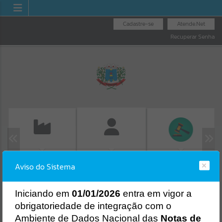
Cadastre-se
Atende.Net
Recuperar Senha
EMISSÃO DE GUIAS
LICITAÇÕES
FOLHA DE
Aviso do Sistema
ISS/ALVARÁ
PAGAMENTO
Erro
SISTEMA
Gerenciamento do Sistema
I
niciando em
01/01/2026
entra em vigor a
CÓDIGO DA MENSAGEM:
EST-000040
obrigatoriedade de integração com o
Ocorreu um erro de script:
Ambiente de Dados Nacional das
Notas de