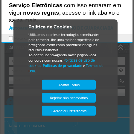
Uncaught SyntaxError: Unexpected token '('
Serviço Eletrônicas
com isso entraram em
https://guaraciaba.atende.net/cidadao/pagina/static/bundle/wpo_in
Resultados para
""
dex_2_base_l2_portal_editores_sync_d9fb77cfd5741fafc9972edc7a6
vigor
novas regras,
acesse o link abaixo e
41fea.js?v=83d4f602:47
saiba mais.
Verificar Mais Detalhes
Portais
Política de Cookies
Autoatendimento - MUNICIPIO DE GUARACIABA
OK
Utilizamos cookies e tecnologias semelhantes
Por favor, aguarde...
Marcar como lido.
para fornecer-lhe uma melhor experiência de
navegação, assim como providenciar alguns
AUTOATENDIMENTO
NOTÍCIAS
recursos essenciais.
Ao continuar navegando nesta página você
concorda com nossas
Políticas de uso de
Por favor, aguarde...
cookies
,
Políticas de privacidade
e
Termos de
Uso
.
Entrar
SUBPORTAIS
Aceitar Todos
OU
Por favor, aguarde...
Rejeitar não necessários
Isto significa que diversos recursos
Cadastre-se
|
Recuperar Senha
providenciados poderão não estar
disponíveis.
ACESSAR SEM LOGIN
Gerenciar Preferências
SERVIÇOS
Por favor, aguarde...
NOTA FISCAL ELETRÔNICA