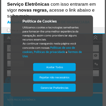
Uncaught SyntaxError: Unexpected token '('
Serviço Eletrônicas
com isso entraram em
https://guaraciaba.atende.net/cidadao/pagina/static/bundle/wpo_in
Resultados para
""
dex_2_base_l2_portal_editores_sync_d9fb77cfd5741fafc9972edc7a6
vigor
novas regras,
acesse o link abaixo e
41fea.js?v=83d4f602:47
saiba mais.
Verificar Mais Detalhes
Portais
Política de Cookies
Autoatendimento - MUNICIPIO DE GUARACIABA
OK
Utilizamos cookies e tecnologias semelhantes
Por favor, aguarde...
Marcar como lido.
para fornecer-lhe uma melhor experiência de
navegação, assim como providenciar alguns
AUTOATENDIMENTO
NOTÍCIAS
recursos essenciais.
Ao continuar navegando nesta página você
concorda com nossas
Políticas de uso de
Por favor, aguarde...
cookies
,
Políticas de privacidade
e
Termos de
Uso
.
Entrar
SUBPORTAIS
Aceitar Todos
OU
Por favor, aguarde...
Rejeitar não necessários
Isto significa que diversos recursos
Cadastre-se
|
Recuperar Senha
providenciados poderão não estar
disponíveis.
ACESSAR SEM LOGIN
Gerenciar Preferências
SERVIÇOS
Por favor, aguarde...
NOTA FISCAL ELETRÔNICA