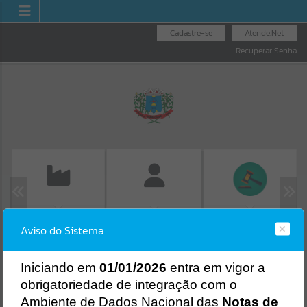
Cadastre-se
Atende.Net
Recuperar Senha
EMISSÃO DE GUIAS
LICITAÇÕES
FOLHA DE
Aviso do Sistema
ISS/ALVARÁ
PAGAMENTO
Erro
SISTEMA
Gerenciamento do Sistema
I
niciando em
01/01/2026
entra em vigor a
CÓDIGO DA MENSAGEM:
EST-000040
obrigatoriedade de integração com o
Ocorreu um erro de script:
Ambiente de Dados Nacional das
Notas de