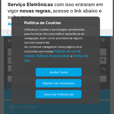
Uncaught SyntaxError: Unexpected token '('
Serviço Eletrônicas
com isso entraram em
https://guaraciaba.atende.net/cidadao/pagina/static/bundle/wpo_in
Resultados para
""
dex_2_base_l2_portal_editores_sync_d9fb77cfd5741fafc9972edc7a6
vigor
novas regras,
acesse o link abaixo e
41fea.js?v=83d4f602:47
saiba mais.
Verificar Mais Detalhes
Portais
Política de Cookies
Autoatendimento - MUNICIPIO DE GUARACIABA
OK
Utilizamos cookies e tecnologias semelhantes
Por favor, aguarde...
Marcar como lido.
para fornecer-lhe uma melhor experiência de
navegação, assim como providenciar alguns
AUTOATENDIMENTO
NOTÍCIAS
recursos essenciais.
Ao continuar navegando nesta página você
concorda com nossas
Políticas de uso de
Por favor, aguarde...
cookies
,
Políticas de privacidade
e
Termos de
Uso
.
Entrar
SUBPORTAIS
Aceitar Todos
OU
Por favor, aguarde...
Rejeitar não necessários
Isto significa que diversos recursos
Cadastre-se
|
Recuperar Senha
providenciados poderão não estar
disponíveis.
ACESSAR SEM LOGIN
Gerenciar Preferências
SERVIÇOS
Por favor, aguarde...
NOTA FISCAL ELETRÔNICA