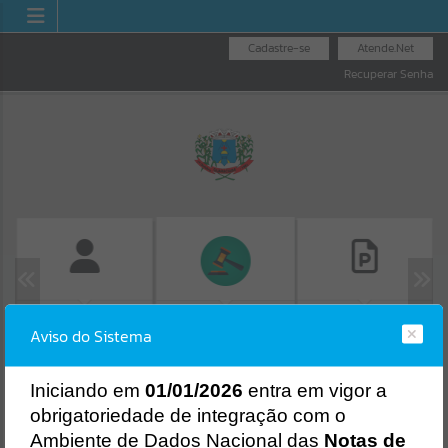
Cadastre-se
Atende.Net
Recuperar Senha
FOLHA DE
CONSULTA DE
LICITAÇÕES
Aviso do Sistema
PAGAMENTO
PROTOCOLO
Erro
SISTEMA
Gerenciamento do Sistema
I
niciando em
01/01/2026
entra em vigor a
CÓDIGO DA MENSAGEM:
EST-000040
obrigatoriedade de integração com o
Ocorreu um erro de script:
Ambiente de Dados Nacional das
Notas de