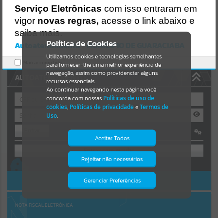
Uncaught SyntaxError: Unexpected token '('
Serviço Eletrônicas
com isso entraram em
https://guaraciaba.atende.net/cidadao/pagina/static/bundle/wpo_in
Resultados para
""
dex_2_base_l2_portal_editores_sync_d9fb77cfd5741fafc9972edc7a6
vigor
novas regras,
acesse o link abaixo e
41fea.js?v=83d4f602:47
saiba mais.
Verificar Mais Detalhes
Portais
Política de Cookies
Autoatendimento - MUNICIPIO DE GUARACIABA
OK
Utilizamos cookies e tecnologias semelhantes
Por favor, aguarde...
Marcar como lido.
para fornecer-lhe uma melhor experiência de
navegação, assim como providenciar alguns
AUTOATENDIMENTO
NOTÍCIAS
recursos essenciais.
Ao continuar navegando nesta página você
concorda com nossas
Políticas de uso de
Por favor, aguarde...
cookies
,
Políticas de privacidade
e
Termos de
Uso
.
Entrar
SUBPORTAIS
Aceitar Todos
OU
Por favor, aguarde...
Rejeitar não necessários
Isto significa que diversos recursos
Cadastre-se
|
Recuperar Senha
providenciados poderão não estar
disponíveis.
ACESSAR SEM LOGIN
Gerenciar Preferências
SERVIÇOS
Por favor, aguarde...
NOTA FISCAL ELETRÔNICA