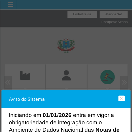
Cadastre-se
Atende.Net
Recuperar Senha
EMISSÃO DE GUIAS
LICITAÇÕES
FOLHA DE
Aviso do Sistema
ISS/ALVARÁ
PAGAMENTO
Erro
SISTEMA
Gerenciamento do Sistema
I
niciando em
01/01/2026
entra em vigor a
CÓDIGO DA MENSAGEM:
EST-000040
obrigatoriedade de integração com o
Ocorreu um erro de script:
Ambiente de Dados Nacional das
Notas de