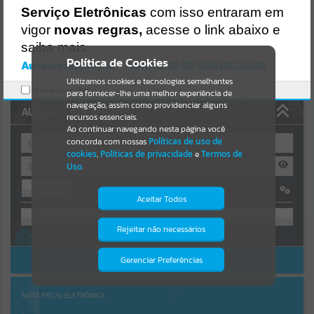
Uncaught SyntaxError: Unexpected token '('
Serviço Eletrônicas
com isso entraram em
https://guaraciaba.atende.net/cidadao/pagina/static/bundle/wpo_in
Resultados para
""
dex_2_base_l2_portal_editores_sync_d9fb77cfd5741fafc9972edc7a6
vigor
novas regras,
acesse o link abaixo e
41fea.js?v=83d4f602:47
saiba mais.
Verificar Mais Detalhes
Portais
Política de Cookies
Autoatendimento - MUNICIPIO DE GUARACIABA
OK
Utilizamos cookies e tecnologias semelhantes
Por favor, aguarde...
Marcar como lido.
para fornecer-lhe uma melhor experiência de
navegação, assim como providenciar alguns
AUTOATENDIMENTO
NOTÍCIAS
recursos essenciais.
Ao continuar navegando nesta página você
concorda com nossas
Políticas de uso de
Por favor, aguarde...
cookies
,
Políticas de privacidade
e
Termos de
Uso
.
Entrar
SUBPORTAIS
Aceitar Todos
OU
Por favor, aguarde...
Rejeitar não necessários
Isto significa que diversos recursos
Cadastre-se
|
Recuperar Senha
providenciados poderão não estar
disponíveis.
ACESSAR SEM LOGIN
Gerenciar Preferências
SERVIÇOS
Por favor, aguarde...
NOTA FISCAL ELETRÔNICA