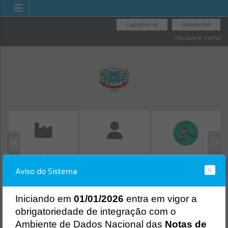
Cadastre-se
Atende.Net
Recuperar Senha
EMISSÃO DE GUIAS
LICITAÇÕES
FOLHA DE
Aviso do Sistema
ISS/ALVARÁ
PAGAMENTO
Erro
SISTEMA
Gerenciamento do Sistema
I
niciando em
01/01/2026
entra em vigor a
CÓDIGO DA MENSAGEM:
EST-000040
obrigatoriedade de integração com o
Ocorreu um erro de script:
Ambiente de Dados Nacional das
Notas de