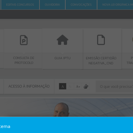
EDITAIS CONCURSOS
OUVIDORIA
CONVOCAÇÕES
NOVA LEI ORGÂNICA M
LTA DE
GUIA IPTU
PORTAL DA
EMISSÃO CERTIDÃO
OCOLO
TRANSPARÊNCIA
NEGATIVA_CND
ACESSO À INFORMAÇÃO
A
A
-
A
+
ACESSO À INFORMAÇÃO
Por favor, aguarde...
Erro
stema
SISTEMA