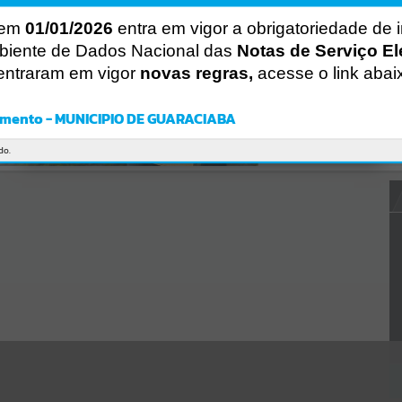
Gerenciamento do Sistema
CÓDIGO DA MENSAGEM:
EST-000040
 em
01/01/2026
entra em vigor a obrigatoriedade de 
Ocorreu um erro de script:
biente de Dados Nacional das
Notas de Serviço El
Uncaught SyntaxError: Unexpected token '('
entraram em vigor
novas regras,
acesse o link abai
https://guaraciaba.atende.net/cidadao/pagina/static/bundle/wpo_in
dex_2_base_l2_portal_editores_sync_d9fb77cfd5741fafc9972edc7a6
41fea.js?v=83d4f602:47
mento - MUNICIPIO DE GUARACIABA
Verificar Mais Detalhes
OK
do.