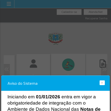
Cadastre-se
Atende.Net
Recuperar Senha
GUIAS
FOLHA DE
CONSULTA DE
LICITAÇÕES
RÁ
Aviso do Sistema
PAGAMENTO
PROTOCOLO
Erro
SISTEMA
Gerenciamento do Sistema
I
niciando em
01/01/2026
entra em vigor a
CÓDIGO DA MENSAGEM:
EST-000040
obrigatoriedade de integração com o
Ocorreu um erro de script:
Ambiente de Dados Nacional das
Notas de