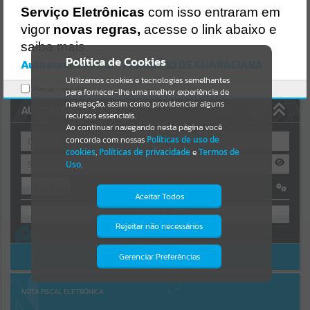
Uncaught SyntaxError: Unexpected token '('
Serviço Eletrônicas
com isso entraram em
https://guaraciaba.atende.net/cidadao/pagina/static/bundle/wpo_in
Resultados para
""
dex_2_base_l2_portal_editores_sync_d9fb77cfd5741fafc9972edc7a6
vigor
novas regras,
acesse o link abaixo e
41fea.js?v=83d4f602:47
saiba mais.
Verificar Mais Detalhes
Portais
Política de Cookies
Autoatendimento - MUNICIPIO DE GUARACIABA
OK
Utilizamos cookies e tecnologias semelhantes
Por favor, aguarde...
Marcar como lido.
para fornecer-lhe uma melhor experiência de
navegação, assim como providenciar alguns
AUTOATENDIMENTO
NOTÍCIAS
recursos essenciais.
Ao continuar navegando nesta página você
concorda com nossas
Políticas de uso de
Por favor, aguarde...
cookies
,
Políticas de privacidade
e
Termos de
Uso
.
Entrar
SUBPORTAIS
Aceitar Todos
OU
Por favor, aguarde...
Rejeitar não necessários
Isto significa que diversos recursos
Cadastre-se
|
Recuperar Senha
providenciados poderão não estar
disponíveis.
ACESSAR SEM LOGIN
Gerenciar Preferências
SERVIÇOS
Por favor, aguarde...
NOTA FISCAL ELETRÔNICA