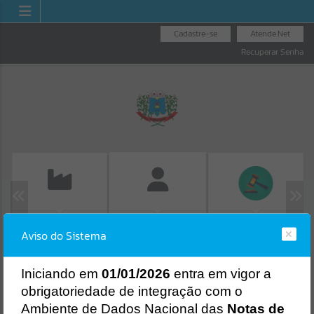
Cadastre-se
Atende.Net
Recuperar Senha
EMISSÃO DE GUIAS
LICITAÇÕES
FOLHA DE
Aviso do Sistema
ISS/ALVARÁ
PAGAMENTO
Erro
SISTEMA
Gerenciamento do Sistema
I
niciando em
01/01/2026
entra em vigor a
CÓDIGO DA MENSAGEM:
EST-000040
obrigatoriedade de integração com o
Ocorreu um erro de script:
Ambiente de Dados Nacional das
Notas de