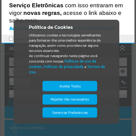
Uncaught SyntaxError: Unexpected token '('
Serviço Eletrônicas
com isso entraram em
https://guaraciaba.atende.net/cidadao/pagina/static/bundle/wpo_in
Resultados para
""
dex_2_base_l2_portal_editores_sync_d9fb77cfd5741fafc9972edc7a6
vigor
novas regras,
acesse o link abaixo e
41fea.js?v=83d4f602:47
saiba mais.
Verificar Mais Detalhes
Portais
Política de Cookies
Autoatendimento - MUNICIPIO DE GUARACIABA
OK
Utilizamos cookies e tecnologias semelhantes
Por favor, aguarde...
Marcar como lido.
para fornecer-lhe uma melhor experiência de
navegação, assim como providenciar alguns
AUTOATENDIMENTO
NOTÍCIAS
recursos essenciais.
Ao continuar navegando nesta página você
concorda com nossas
Políticas de uso de
Por favor, aguarde...
cookies
,
Políticas de privacidade
e
Termos de
Uso
.
Entrar
SUBPORTAIS
Aceitar Todos
OU
Por favor, aguarde...
Rejeitar não necessários
Isto significa que diversos recursos
Cadastre-se
|
Recuperar Senha
providenciados poderão não estar
disponíveis.
ACESSAR SEM LOGIN
Gerenciar Preferências
SERVIÇOS
Por favor, aguarde...
NOTA FISCAL ELETRÔNICA