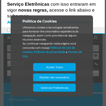
Uncaught SyntaxError: Unexpected token '('
Serviço Eletrônicas
com isso entraram em
https://guaraciaba.atende.net/cidadao/pagina/static/bundle/wpo_in
Resultados para
""
dex_2_base_l2_portal_editores_sync_d9fb77cfd5741fafc9972edc7a6
vigor
novas regras,
acesse o link abaixo e
41fea.js?v=83d4f602:47
saiba mais.
Verificar Mais Detalhes
Portais
Política de Cookies
Autoatendimento - MUNICIPIO DE GUARACIABA
OK
Utilizamos cookies e tecnologias semelhantes
Por favor, aguarde...
Marcar como lido.
para fornecer-lhe uma melhor experiência de
navegação, assim como providenciar alguns
AUTOATENDIMENTO
NOTÍCIAS
recursos essenciais.
Ao continuar navegando nesta página você
concorda com nossas
Políticas de uso de
Por favor, aguarde...
cookies
,
Políticas de privacidade
e
Termos de
Uso
.
Entrar
SUBPORTAIS
Aceitar Todos
OU
Por favor, aguarde...
Rejeitar não necessários
Isto significa que diversos recursos
Cadastre-se
|
Recuperar Senha
providenciados poderão não estar
disponíveis.
ACESSAR SEM LOGIN
Gerenciar Preferências
SERVIÇOS
Por favor, aguarde...
NOTA FISCAL ELETRÔNICA