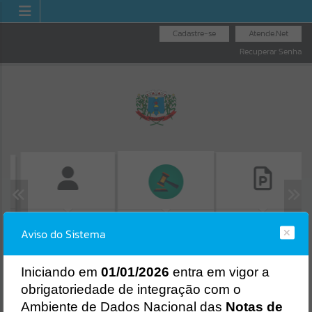
Cadastre-se
Atende.Net
Recuperar Senha
FOLHA DE
CONSULTA DE
LICITAÇÕES
Aviso do Sistema
PAGAMENTO
PROTOCOLO
Erro
SISTEMA
Gerenciamento do Sistema
I
niciando em
01/01/2026
entra em vigor a
CÓDIGO DA MENSAGEM:
EST-000040
obrigatoriedade de integração com o
Ocorreu um erro de script:
Ambiente de Dados Nacional das
Notas de