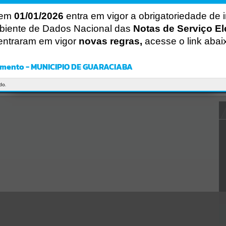
Gerenciamento do Sistema
CÓDIGO DA MENSAGEM:
EST-000040
 em
01/01/2026
entra em vigor a obrigatoriedade de 
Ocorreu um erro de script:
biente de Dados Nacional das
Notas de Serviço El
Uncaught SyntaxError: Unexpected token '('
entraram em vigor
novas regras,
acesse o link abai
https://guaraciaba.atende.net/cidadao/pagina/static/bundle/wpo_in
dex_2_base_l2_portal_editores_sync_d9fb77cfd5741fafc9972edc7a6
41fea.js?v=83d4f602:47
mento - MUNICIPIO DE GUARACIABA
Verificar Mais Detalhes
OK
do.