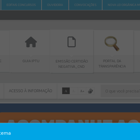
EDITAIS CONCURSOS
OUVIDORIA
CONVOCAÇÕES
NOVA LEI ORGÂNICA M
E
GUIA IPTU
PORTAL DA
EMISSÃO CERTIDÃO
TRANSPARÊNCIA
NEGATIVA_CND
ACESSO À INFORMAÇÃO
A
A
-
A
+
ACESSO À INFORMAÇÃO
Por favor, aguarde...
Erro
stema
SISTEMA