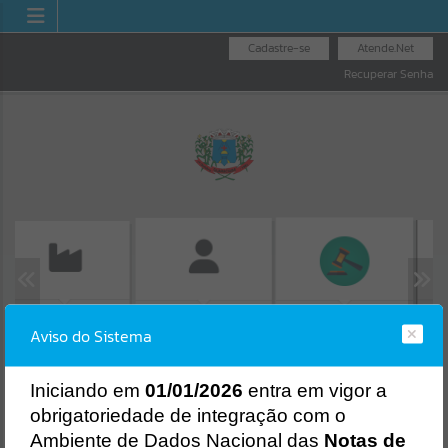
Cadastre-se
Atende.Net
Recuperar Senha
MISSÃO DE GUIAS
CONS
FOLHA DE
LICITAÇÕES
ISS/ALVARÁ
Aviso do Sistema
PRO
PAGAMENTO
Erro
SISTEMA
Gerenciamento do Sistema
I
niciando em
01/01/2026
entra em vigor a
CÓDIGO DA MENSAGEM:
EST-000040
obrigatoriedade de integração com o
Ocorreu um erro de script:
Ambiente de Dados Nacional das
Notas de