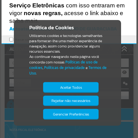
Uncaught SyntaxError: Unexpected token '('
Serviço Eletrônicas
com isso entraram em
https://guaraciaba.atende.net/cidadao/pagina/static/bundle/wpo_in
Resultados para
""
dex_2_base_l2_portal_editores_sync_d9fb77cfd5741fafc9972edc7a6
vigor
novas regras,
acesse o link abaixo e
41fea.js?v=83d4f602:47
saiba mais.
Verificar Mais Detalhes
Portais
Política de Cookies
Autoatendimento - MUNICIPIO DE GUARACIABA
OK
Utilizamos cookies e tecnologias semelhantes
Por favor, aguarde...
Marcar como lido.
para fornecer-lhe uma melhor experiência de
navegação, assim como providenciar alguns
AUTOATENDIMENTO
NOTÍCIAS
recursos essenciais.
Ao continuar navegando nesta página você
concorda com nossas
Políticas de uso de
Por favor, aguarde...
cookies
,
Políticas de privacidade
e
Termos de
Uso
.
Entrar
SUBPORTAIS
Aceitar Todos
OU
Por favor, aguarde...
Rejeitar não necessários
Isto significa que diversos recursos
Cadastre-se
|
Recuperar Senha
providenciados poderão não estar
disponíveis.
ACESSAR SEM LOGIN
Gerenciar Preferências
SERVIÇOS
Por favor, aguarde...
NOTA FISCAL ELETRÔNICA