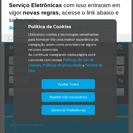
Uncaught SyntaxError: Unexpected token '('
Serviço Eletrônicas
com isso entraram em
https://guaraciaba.atende.net/cidadao/pagina/static/bundle/wpo_in
Resultados para
""
dex_2_base_l2_portal_editores_sync_d9fb77cfd5741fafc9972edc7a6
vigor
novas regras,
acesse o link abaixo e
41fea.js?v=83d4f602:47
saiba mais.
Verificar Mais Detalhes
Portais
Política de Cookies
Autoatendimento - MUNICIPIO DE GUARACIABA
OK
Utilizamos cookies e tecnologias semelhantes
Por favor, aguarde...
Marcar como lido.
para fornecer-lhe uma melhor experiência de
navegação, assim como providenciar alguns
AUTOATENDIMENTO
NOTÍCIAS
recursos essenciais.
Ao continuar navegando nesta página você
concorda com nossas
Políticas de uso de
Por favor, aguarde...
cookies
,
Políticas de privacidade
e
Termos de
Uso
.
Entrar
SUBPORTAIS
Aceitar Todos
OU
Por favor, aguarde...
Rejeitar não necessários
Isto significa que diversos recursos
Cadastre-se
|
Recuperar Senha
providenciados poderão não estar
disponíveis.
ACESSAR SEM LOGIN
Gerenciar Preferências
SERVIÇOS
Por favor, aguarde...
NOTA FISCAL ELETRÔNICA