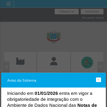
Cadastre-se
Atende.Net
Recuperar Senha
EMISSÃO DE GUIAS
LICITAÇÕES
FOLHA DE
Aviso do Sistema
ISS/ALVARÁ
PAGAMENTO
Erro
SISTEMA
Gerenciamento do Sistema
I
niciando em
01/01/2026
entra em vigor a
CÓDIGO DA MENSAGEM:
EST-000040
obrigatoriedade de integração com o
Ocorreu um erro de script:
Ambiente de Dados Nacional das
Notas de