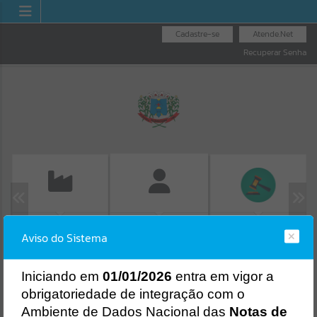
Cadastre-se
Atende.Net
Recuperar Senha
EMISSÃO DE GUIAS
LICITAÇÕES
FOLHA DE
Aviso do Sistema
ISS/ALVARÁ
PAGAMENTO
Erro
SISTEMA
Gerenciamento do Sistema
I
niciando em
01/01/2026
entra em vigor a
CÓDIGO DA MENSAGEM:
EST-000040
obrigatoriedade de integração com o
Ocorreu um erro de script:
Ambiente de Dados Nacional das
Notas de