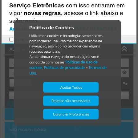
Uncaught SyntaxError: Unexpected token '('
Serviço Eletrônicas
com isso entraram em
https://guaraciaba.atende.net/cidadao/pagina/static/bundle/wpo_in
Resultados para
""
dex_2_base_l2_portal_editores_sync_d9fb77cfd5741fafc9972edc7a6
vigor
novas regras,
acesse o link abaixo e
41fea.js?v=83d4f602:47
saiba mais.
Verificar Mais Detalhes
Portais
Política de Cookies
Autoatendimento - MUNICIPIO DE GUARACIABA
OK
Utilizamos cookies e tecnologias semelhantes
Por favor, aguarde...
Marcar como lido.
para fornecer-lhe uma melhor experiência de
navegação, assim como providenciar alguns
AUTOATENDIMENTO
NOTÍCIAS
recursos essenciais.
Ao continuar navegando nesta página você
concorda com nossas
Políticas de uso de
Por favor, aguarde...
cookies
,
Políticas de privacidade
e
Termos de
Uso
.
Entrar
SUBPORTAIS
Aceitar Todos
OU
Por favor, aguarde...
Rejeitar não necessários
Isto significa que diversos recursos
Cadastre-se
|
Recuperar Senha
providenciados poderão não estar
disponíveis.
ACESSAR SEM LOGIN
Gerenciar Preferências
SERVIÇOS
Por favor, aguarde...
NOTA FISCAL ELETRÔNICA