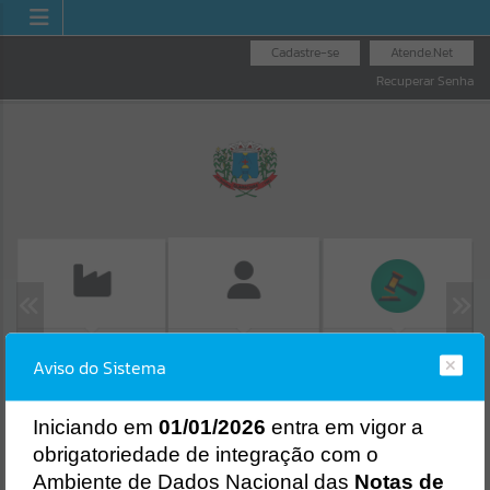
Cadastre-se
Atende.Net
Recuperar Senha
EMISSÃO DE GUIAS
FOLHA DE
LICITAÇÕES
Aviso do Sistema
ISS/ALVARÁ
PAGAMENTO
Erro
SISTEMA
Gerenciamento do Sistema
I
niciando em
01/01/2026
entra em vigor a
CÓDIGO DA MENSAGEM:
EST-000040
obrigatoriedade de integração com o
Ocorreu um erro de script:
Ambiente de Dados Nacional das
Notas de