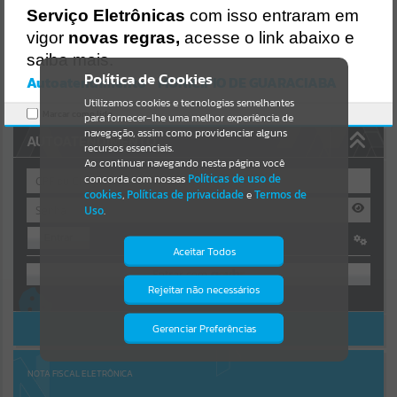
Uncaught SyntaxError: Unexpected token '('
Serviço Eletrônicas
com isso entraram em
https://guaraciaba.atende.net/cidadao/pagina/static/bundle/wpo_in
Resultados para
""
dex_2_base_l2_portal_editores_sync_d9fb77cfd5741fafc9972edc7a6
vigor
novas regras,
acesse o link abaixo e
41fea.js?v=83d4f602:47
saiba mais.
Verificar Mais Detalhes
Portais
Política de Cookies
Autoatendimento - MUNICIPIO DE GUARACIABA
OK
Utilizamos cookies e tecnologias semelhantes
Por favor, aguarde...
Marcar como lido.
para fornecer-lhe uma melhor experiência de
navegação, assim como providenciar alguns
AUTOATENDIMENTO
NOTÍCIAS
recursos essenciais.
Ao continuar navegando nesta página você
concorda com nossas
Políticas de uso de
Por favor, aguarde...
cookies
,
Políticas de privacidade
e
Termos de
Uso
.
Entrar
SUBPORTAIS
Aceitar Todos
OU
Por favor, aguarde...
Rejeitar não necessários
Isto significa que diversos recursos
Cadastre-se
|
Recuperar Senha
providenciados poderão não estar
disponíveis.
ACESSAR SEM LOGIN
Gerenciar Preferências
SERVIÇOS
Por favor, aguarde...
NOTA FISCAL ELETRÔNICA