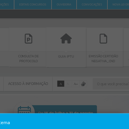
ITAÇÕES
EDITAIS CONCURSOS
OUVIDORIA
CONVOCAÇÕES
NOVA LEI O
CONSULTA DE
PORTAL
GUIA IPTU
EMISSÃO CERTIDÃO
PROTOCOLO
TRANSPAR
NEGATIVA_CND
ACESSO À INFORMAÇÃO
A
A
-
A
+
ACESSO À INFORMAÇÃO
Por favor, aguarde...
Erro
stema
SISTEMA