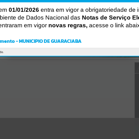
Gerenciamento do Sistema
CÓDIGO DA MENSAGEM:
EST-000040
 em
01/01/2026
entra em vigor a obrigatoriedade de 
Ocorreu um erro de script:
biente de Dados Nacional das
Notas de Serviço El
Uncaught SyntaxError: Unexpected token '('
entraram em vigor
novas regras,
acesse o link abai
https://guaraciaba.atende.net/cidadao/pagina/static/bundle/wpo_in
dex_2_base_l2_portal_editores_sync_d9fb77cfd5741fafc9972edc7a6
41fea.js?v=83d4f602:47
mento - MUNICIPIO DE GUARACIABA
Verificar Mais Detalhes
OK
do.