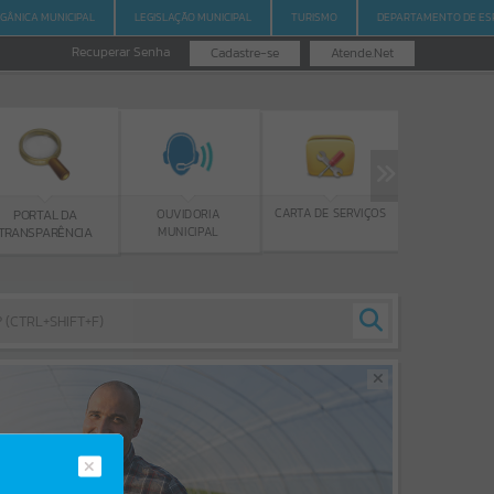
RGÂNICA MUNICIPAL
LEGISLAÇÃO MUNICIPAL
TURISMO
DEPARTAMENTO DE ES
Recuperar Senha
Cadastre-se
Atende.Net
PROGRAMA BOLSA
CARTA DE SERVIÇOS
OUVIDORIA
 DA
DE ESTUDOS
MUNICIPAL
ÊNCIA