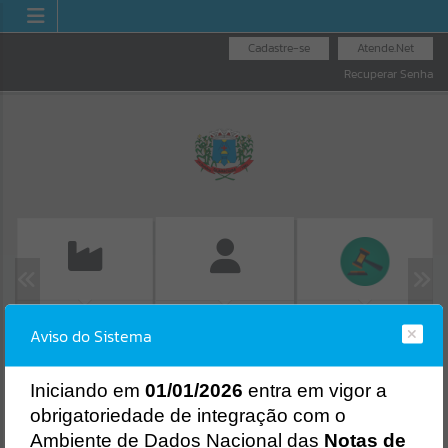
Cadastre-se
Atende.Net
Recuperar Senha
EMISSÃO DE GUIAS
LICITAÇÕES
FOLHA DE
Aviso do Sistema
ISS/ALVARÁ
PAGAMENTO
Erro
SISTEMA
Gerenciamento do Sistema
I
niciando em
01/01/2026
entra em vigor a
CÓDIGO DA MENSAGEM:
EST-000040
obrigatoriedade de integração com o
Ocorreu um erro de script:
Ambiente de Dados Nacional das
Notas de