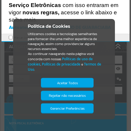
Uncaught SyntaxError: Unexpected token '('
Serviço Eletrônicas
com isso entraram em
https://guaraciaba.atende.net/cidadao/pagina/static/bundle/wpo_in
Resultados para
""
dex_2_base_l2_portal_editores_sync_d9fb77cfd5741fafc9972edc7a6
vigor
novas regras,
acesse o link abaixo e
41fea.js?v=83d4f602:47
saiba mais.
Verificar Mais Detalhes
Portais
Política de Cookies
Autoatendimento - MUNICIPIO DE GUARACIABA
OK
Utilizamos cookies e tecnologias semelhantes
Por favor, aguarde...
Marcar como lido.
para fornecer-lhe uma melhor experiência de
navegação, assim como providenciar alguns
AUTOATENDIMENTO
NOTÍCIAS
recursos essenciais.
Ao continuar navegando nesta página você
concorda com nossas
Políticas de uso de
Por favor, aguarde...
cookies
,
Políticas de privacidade
e
Termos de
Uso
.
Entrar
SUBPORTAIS
Aceitar Todos
OU
Por favor, aguarde...
Rejeitar não necessários
Isto significa que diversos recursos
Cadastre-se
|
Recuperar Senha
providenciados poderão não estar
disponíveis.
ACESSAR SEM LOGIN
Gerenciar Preferências
SERVIÇOS
Por favor, aguarde...
NOTA FISCAL ELETRÔNICA