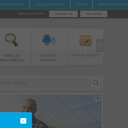
RGÂNICA MUNICIPAL
LEGISLAÇÃO MUNICIPAL
TURISMO
DEPARTAMENTO DE ES
Recuperar Senha
Cadastre-se
Atende.Net
PROGRAMA BOLSA
CARTA DE SERVIÇOS
OUVIDORIA
DE ESTUDOS
MUNICIPAL