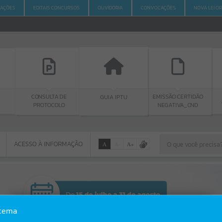
ITAÇÕES
EDITAIS CONCURSOS
OUVIDORIA
CONVOCAÇÕES
NOVA LEI O
SULTA DE
GUIA IPTU
PORTAL DA
EMISSÃO CERTIDÃO
OTOCOLO
TRANSPARÊNCIA
NEGATIVA_CND
ACESSO À INFORMAÇÃO
A
A
-
A
+
ACESSO À INFORMAÇÃO
Por favor, aguarde...
Erro
stema
SISTEMA