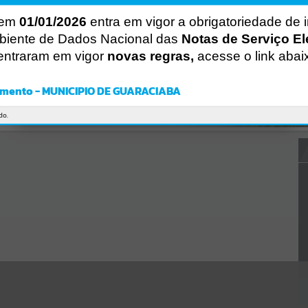
Gerenciamento do Sistema
CÓDIGO DA MENSAGEM:
EST-000040
 em
01/01/2026
entra em vigor a obrigatoriedade de 
Ocorreu um erro de script:
biente de Dados Nacional das
Notas de Serviço El
Uncaught SyntaxError: Unexpected token '('
entraram em vigor
novas regras,
acesse o link abai
https://guaraciaba.atende.net/cidadao/pagina/static/bundle/wpo_in
dex_2_base_l2_portal_editores_sync_d9fb77cfd5741fafc9972edc7a6
41fea.js?v=83d4f602:47
mento - MUNICIPIO DE GUARACIABA
Verificar Mais Detalhes
OK
do.