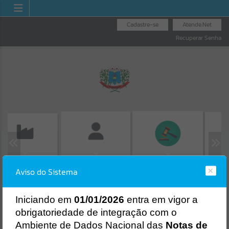
Cadastre-se
Atende.Net
Recuperar Senha
SSÃO DE GUIAS
CONSUL
FOLHA DE
LICITAÇÕES
ISS/ALVARÁ
Aviso do Sistema
PROTO
PAGAMENTO
Erro
SISTEMA
Gerenciamento do Sistema
I
niciando em
01/01/2026
entra em vigor a
CÓDIGO DA MENSAGEM:
EST-000040
obrigatoriedade de integração com o
Ocorreu um erro de script:
Ambiente de Dados Nacional das
Notas de