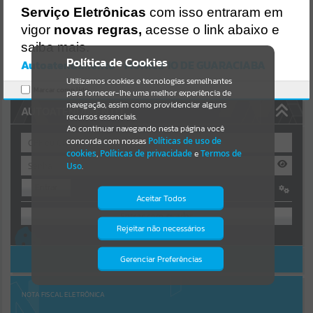
Uncaught SyntaxError: Unexpected token '('
Serviço Eletrônicas
com isso entraram em
https://guaraciaba.atende.net/cidadao/pagina/static/bundle/wpo_in
Resultados para
""
dex_2_base_l2_portal_editores_sync_d9fb77cfd5741fafc9972edc7a6
vigor
novas regras,
acesse o link abaixo e
41fea.js?v=83d4f602:47
saiba mais.
Verificar Mais Detalhes
Portais
Política de Cookies
Autoatendimento - MUNICIPIO DE GUARACIABA
OK
Utilizamos cookies e tecnologias semelhantes
Por favor, aguarde...
Marcar como lido.
para fornecer-lhe uma melhor experiência de
navegação, assim como providenciar alguns
AUTOATENDIMENTO
NOTÍCIAS
recursos essenciais.
Ao continuar navegando nesta página você
concorda com nossas
Políticas de uso de
Por favor, aguarde...
cookies
,
Políticas de privacidade
e
Termos de
Uso
.
Entrar
SUBPORTAIS
Aceitar Todos
OU
Por favor, aguarde...
Rejeitar não necessários
Isto significa que diversos recursos
Cadastre-se
|
Recuperar Senha
providenciados poderão não estar
disponíveis.
ACESSAR SEM LOGIN
Gerenciar Preferências
SERVIÇOS
Por favor, aguarde...
NOTA FISCAL ELETRÔNICA