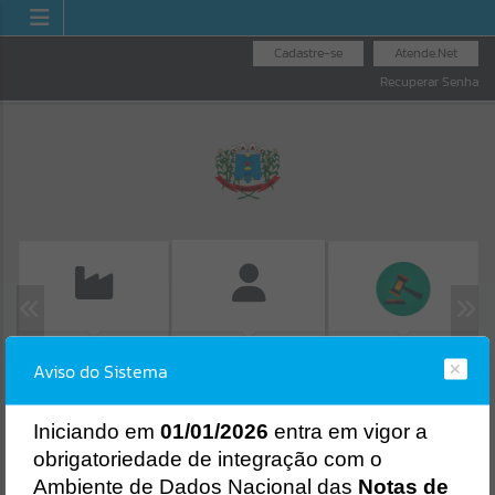
Cadastre-se
Atende.Net
Recuperar Senha
EMISSÃO DE GUIAS
LICITAÇÕES
FOLHA DE
Aviso do Sistema
ISS/ALVARÁ
PAGAMENTO
Erro
SISTEMA
Gerenciamento do Sistema
I
niciando em
01/01/2026
entra em vigor a
CÓDIGO DA MENSAGEM:
EST-000040
obrigatoriedade de integração com o
Ocorreu um erro de script:
Ambiente de Dados Nacional das
Notas de