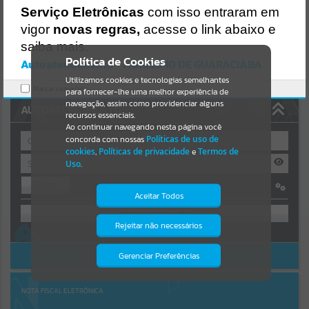
Uncaught SyntaxError: Unexpected token '('
Serviço Eletrônicas
com isso entraram em
https://guaraciaba.atende.net/cidadao/pagina/static/bundle/wpo_in
Resultados para
""
dex_2_base_l2_portal_editores_sync_d9fb77cfd5741fafc9972edc7a6
vigor
novas regras,
acesse o link abaixo e
41fea.js?v=83d4f602:47
saiba mais.
Verificar Mais Detalhes
Portais
Política de Cookies
Autoatendimento - MUNICIPIO DE GUARACIABA
OK
Utilizamos cookies e tecnologias semelhantes
Por favor, aguarde...
Marcar como lido.
para fornecer-lhe uma melhor experiência de
navegação, assim como providenciar alguns
AUTOATENDIMENTO
NOTÍCIAS
recursos essenciais.
Ao continuar navegando nesta página você
concorda com nossas
Políticas de uso de
Por favor, aguarde...
cookies
,
Políticas de privacidade
e
Termos de
Uso
.
Entrar
SUBPORTAIS
Aceitar Todos
OU
Por favor, aguarde...
Rejeitar não necessários
Isto significa que diversos recursos
Cadastre-se
|
Recuperar Senha
providenciados poderão não estar
disponíveis.
ACESSAR SEM LOGIN
Gerenciar Preferências
SERVIÇOS
Por favor, aguarde...
NOTA FISCAL ELETRÔNICA