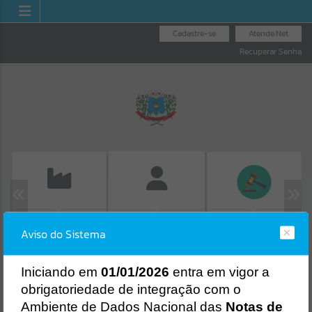
Cadastre-se
Atende.Net
Recuperar Senha
EMISSÃO DE GUIAS
LICITAÇÕES
FOLHA DE
Aviso do Sistema
ISS/ALVARÁ
PAGAMENTO
Erro
SISTEMA
Gerenciamento do Sistema
I
niciando em
01/01/2026
entra em vigor a
CÓDIGO DA MENSAGEM:
EST-000040
obrigatoriedade de integração com o
Ocorreu um erro de script:
Ambiente de Dados Nacional das
Notas de