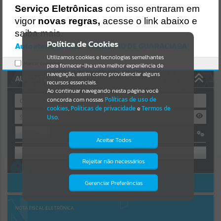
Uncaught SyntaxError: Unexpected token '('
Serviço Eletrônicas
com isso entraram em
https://guaraciaba.atende.net/cidadao/pagina/static/bundle/wpo_in
Resultados para
""
dex_2_base_l2_portal_editores_sync_d9fb77cfd5741fafc9972edc7a6
vigor
novas regras,
acesse o link abaixo e
41fea.js?v=83d4f602:47
saiba mais.
Verificar Mais Detalhes
Portais
Política de Cookies
Autoatendimento - MUNICIPIO DE GUARACIABA
OK
Utilizamos cookies e tecnologias semelhantes
Por favor, aguarde...
Marcar como lido.
para fornecer-lhe uma melhor experiência de
navegação, assim como providenciar alguns
AUTOATENDIMENTO
NOTÍCIAS
recursos essenciais.
Ao continuar navegando nesta página você
concorda com nossas
Políticas de uso de
Por favor, aguarde...
cookies
,
Políticas de privacidade
e
Termos de
Uso
.
Entrar
SUBPORTAIS
Aceitar Todos
OU
Por favor, aguarde...
Rejeitar não necessários
Isto significa que diversos recursos
Cadastre-se
|
Recuperar Senha
providenciados poderão não estar
disponíveis.
ACESSAR SEM LOGIN
Gerenciar Preferências
SERVIÇOS
Por favor, aguarde...
NOTA FISCAL ELETRÔNICA