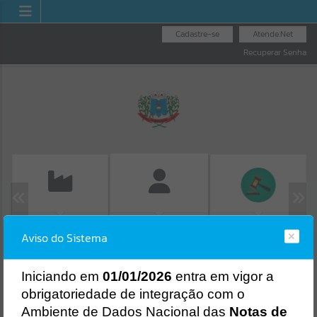
Cadastre-se
Atende.Net
Recuperar Senha
EMISSÃO DE GUIAS
LICITAÇÕES
FOLHA DE
Aviso do Sistema
ISS/ALVARÁ
PAGAMENTO
Erro
SISTEMA
Gerenciamento do Sistema
I
niciando em
01/01/2026
entra em vigor a
CÓDIGO DA MENSAGEM:
EST-000040
obrigatoriedade de integração com o
Ocorreu um erro de script:
Ambiente de Dados Nacional das
Notas de