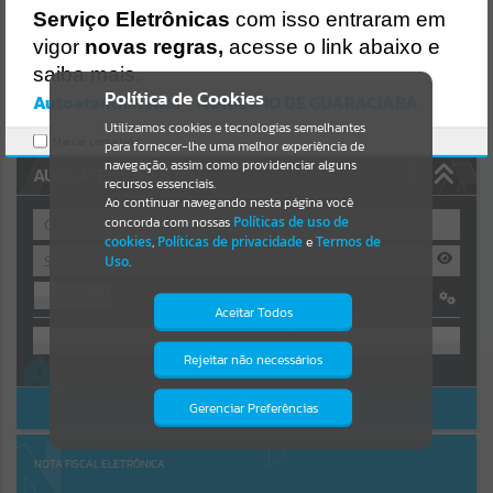
Uncaught SyntaxError: Unexpected token '('
Serviço Eletrônicas
com isso entraram em
https://guaraciaba.atende.net/cidadao/pagina/static/bundle/wpo_in
Resultados para
""
dex_2_base_l2_portal_editores_sync_d9fb77cfd5741fafc9972edc7a6
vigor
novas regras,
acesse o link abaixo e
41fea.js?v=83d4f602:47
saiba mais.
Verificar Mais Detalhes
Portais
Política de Cookies
Autoatendimento - MUNICIPIO DE GUARACIABA
OK
Utilizamos cookies e tecnologias semelhantes
Por favor, aguarde...
Marcar como lido.
para fornecer-lhe uma melhor experiência de
navegação, assim como providenciar alguns
AUTOATENDIMENTO
NOTÍCIAS
recursos essenciais.
Ao continuar navegando nesta página você
concorda com nossas
Políticas de uso de
Por favor, aguarde...
cookies
,
Políticas de privacidade
e
Termos de
Uso
.
Entrar
SUBPORTAIS
Aceitar Todos
OU
Por favor, aguarde...
Rejeitar não necessários
Isto significa que diversos recursos
Cadastre-se
|
Recuperar Senha
providenciados poderão não estar
disponíveis.
ACESSAR SEM LOGIN
Gerenciar Preferências
SERVIÇOS
Por favor, aguarde...
NOTA FISCAL ELETRÔNICA