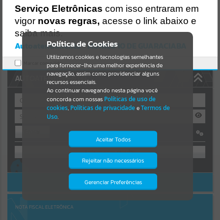
Uncaught SyntaxError: Unexpected token '('
Serviço Eletrônicas
com isso entraram em
https://guaraciaba.atende.net/cidadao/pagina/static/bundle/wpo_in
Resultados para
""
dex_2_base_l2_portal_editores_sync_d9fb77cfd5741fafc9972edc7a6
vigor
novas regras,
acesse o link abaixo e
41fea.js?v=83d4f602:47
saiba mais.
Verificar Mais Detalhes
Portais
Política de Cookies
Autoatendimento - MUNICIPIO DE GUARACIABA
OK
Utilizamos cookies e tecnologias semelhantes
Por favor, aguarde...
Marcar como lido.
para fornecer-lhe uma melhor experiência de
navegação, assim como providenciar alguns
AUTOATENDIMENTO
NOTÍCIAS
recursos essenciais.
Ao continuar navegando nesta página você
concorda com nossas
Políticas de uso de
Por favor, aguarde...
cookies
,
Políticas de privacidade
e
Termos de
Uso
.
Entrar
SUBPORTAIS
Aceitar Todos
OU
Por favor, aguarde...
Rejeitar não necessários
Isto significa que diversos recursos
Cadastre-se
|
Recuperar Senha
providenciados poderão não estar
disponíveis.
ACESSAR SEM LOGIN
Gerenciar Preferências
SERVIÇOS
Por favor, aguarde...
NOTA FISCAL ELETRÔNICA