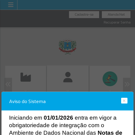
Cadastre-se
Atende.Net
Recuperar Senha
EMISSÃO DE GUIAS
LICITAÇÕES
FOLHA DE
Aviso do Sistema
ISS/ALVARÁ
PAGAMENTO
Erro
SISTEMA
Gerenciamento do Sistema
I
niciando em
01/01/2026
entra em vigor a
CÓDIGO DA MENSAGEM:
EST-000040
obrigatoriedade de integração com o
Ocorreu um erro de script:
Ambiente de Dados Nacional das
Notas de