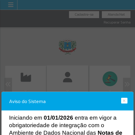
Cadastre-se
Atende.Net
Recuperar Senha
EMISSÃO DE GUIAS
LICITAÇÕES
FOLHA DE
Aviso do Sistema
ISS/ALVARÁ
PAGAMENTO
Erro
SISTEMA
Gerenciamento do Sistema
I
niciando em
01/01/2026
entra em vigor a
CÓDIGO DA MENSAGEM:
EST-000040
obrigatoriedade de integração com o
Ocorreu um erro de script:
Ambiente de Dados Nacional das
Notas de