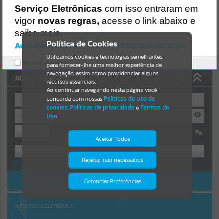
Uncaught SyntaxError: Unexpected token '('
Serviço Eletrônicas
com isso entraram em
https://guaraciaba.atende.net/cidadao/pagina/static/bundle/wpo_in
Resultados para
""
dex_2_base_l2_portal_editores_sync_d9fb77cfd5741fafc9972edc7a6
vigor
novas regras,
acesse o link abaixo e
41fea.js?v=83d4f602:47
saiba mais.
Verificar Mais Detalhes
Portais
Política de Cookies
Autoatendimento - MUNICIPIO DE GUARACIABA
OK
Utilizamos cookies e tecnologias semelhantes
Por favor, aguarde...
Marcar como lido.
para fornecer-lhe uma melhor experiência de
navegação, assim como providenciar alguns
AUTOATENDIMENTO
NOTÍCIAS
recursos essenciais.
Ao continuar navegando nesta página você
concorda com nossas
Políticas de uso de
Por favor, aguarde...
cookies
,
Políticas de privacidade
e
Termos de
Uso
.
Entrar
SUBPORTAIS
Aceitar Todos
OU
Por favor, aguarde...
Rejeitar não necessários
Isto significa que diversos recursos
Cadastre-se
|
Recuperar Senha
providenciados poderão não estar
disponíveis.
ACESSAR SEM LOGIN
Gerenciar Preferências
SERVIÇOS
Por favor, aguarde...
NOTA FISCAL ELETRÔNICA