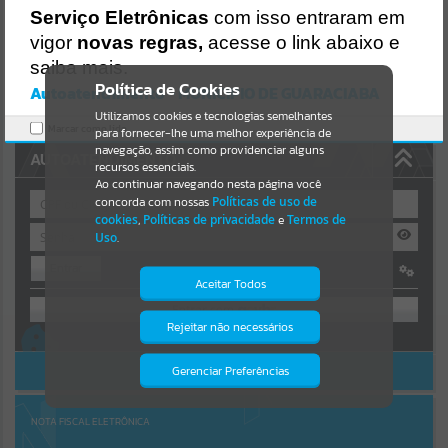
Uncaught SyntaxError: Unexpected token '('
Serviço Eletrônicas
com isso entraram em
https://guaraciaba.atende.net/cidadao/pagina/static/bundle/wpo_in
Resultados para
""
dex_2_base_l2_portal_editores_sync_d9fb77cfd5741fafc9972edc7a6
vigor
novas regras,
acesse o link abaixo e
41fea.js?v=83d4f602:47
saiba mais.
Verificar Mais Detalhes
Portais
Política de Cookies
Autoatendimento - MUNICIPIO DE GUARACIABA
OK
Utilizamos cookies e tecnologias semelhantes
Por favor, aguarde...
Marcar como lido.
para fornecer-lhe uma melhor experiência de
navegação, assim como providenciar alguns
AUTOATENDIMENTO
NOTÍCIAS
recursos essenciais.
Ao continuar navegando nesta página você
concorda com nossas
Políticas de uso de
Por favor, aguarde...
cookies
,
Políticas de privacidade
e
Termos de
Uso
.
Entrar
SUBPORTAIS
Aceitar Todos
OU
Por favor, aguarde...
Rejeitar não necessários
Isto significa que diversos recursos
Cadastre-se
|
Recuperar Senha
providenciados poderão não estar
disponíveis.
ACESSAR SEM LOGIN
Gerenciar Preferências
SERVIÇOS
Por favor, aguarde...
NOTA FISCAL ELETRÔNICA