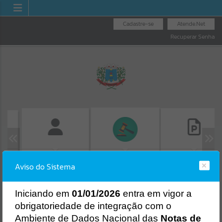
Cadastre-se
Atende.Net
Recuperar Senha
AS
FOLHA DE
CONSULTA DE
LICITAÇÕES
Aviso do Sistema
PAGAMENTO
PROTOCOLO
Erro
SISTEMA
Gerenciamento do Sistema
I
niciando em
01/01/2026
entra em vigor a
CÓDIGO DA MENSAGEM:
EST-000040
obrigatoriedade de integração com o
Ocorreu um erro de script:
Ambiente de Dados Nacional das
Notas de