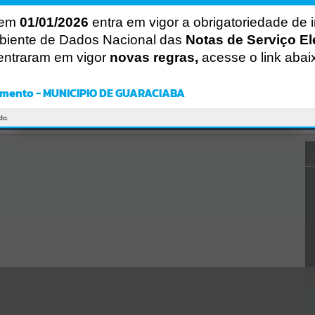
Gerenciamento do Sistema
CÓDIGO DA MENSAGEM:
EST-000040
 em
01/01/2026
entra em vigor a obrigatoriedade de 
Ocorreu um erro de script:
biente de Dados Nacional das
Notas de Serviço El
Uncaught SyntaxError: Unexpected token '('
entraram em vigor
novas regras,
acesse o link abai
https://guaraciaba.atende.net/cidadao/pagina/static/bundle/wpo_in
dex_2_base_l2_portal_editores_sync_d9fb77cfd5741fafc9972edc7a6
41fea.js?v=83d4f602:47
mento - MUNICIPIO DE GUARACIABA
Verificar Mais Detalhes
OK
do.