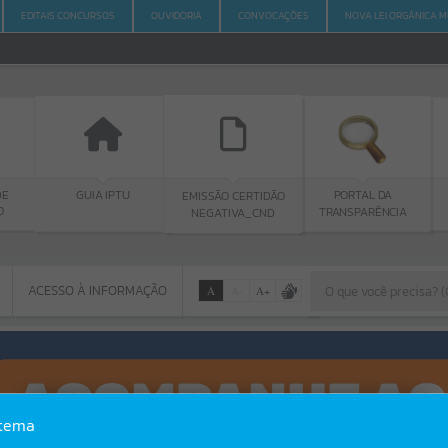
EDITAIS CONCURSOS
OUVIDORIA
CONVOCAÇÕES
NOVA LEI ORGÂNICA M
E
GUIA IPTU
PORTAL DA
EMISSÃO CERTIDÃO
TRANSPARÊNCIA
NEGATIVA_CND
ACESSO À INFORMAÇÃO
A
A
-
A
+
ACESSO À INFORMAÇÃO
Por favor, aguarde...
Erro
stema
SISTEMA