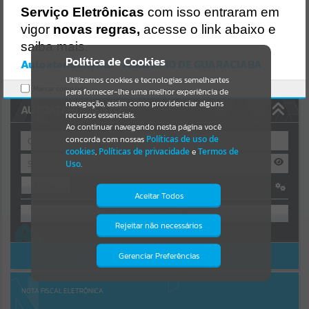
Uncaught SyntaxError: Unexpected token '('
Serviço Eletrônicas
com isso entraram em
https://guaraciaba.atende.net/cidadao/pagina/static/bundle/wpo_in
Resultados para
""
dex_2_base_l2_portal_editores_sync_d9fb77cfd5741fafc9972edc7a6
vigor
novas regras,
acesse o link abaixo e
41fea.js?v=83d4f602:47
saiba mais.
Verificar Mais Detalhes
Portais
Política de Cookies
Autoatendimento - MUNICIPIO DE GUARACIABA
OK
Utilizamos cookies e tecnologias semelhantes
Por favor, aguarde...
Marcar como lido.
para fornecer-lhe uma melhor experiência de
navegação, assim como providenciar alguns
AUTOATENDIMENTO
NOTÍCIAS
recursos essenciais.
Ao continuar navegando nesta página você
concorda com nossas
Políticas de uso de
Por favor, aguarde...
cookies
,
Políticas de privacidade
e
Termos de
Uso
.
Entrar
SUBPORTAIS
Aceitar Todos
OU
Por favor, aguarde...
Rejeitar não necessários
Isto significa que diversos recursos
Cadastre-se
|
Recuperar Senha
providenciados poderão não estar
disponíveis.
ACESSAR SEM LOGIN
Gerenciar Preferências
SERVIÇOS
Por favor, aguarde...
NOTA FISCAL ELETRÔNICA