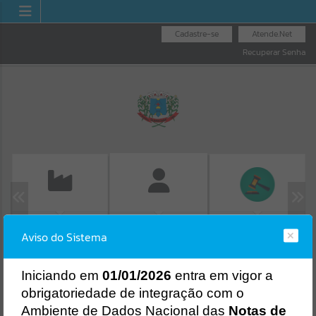
Cadastre-se
Atende.Net
Recuperar Senha
EMISSÃO DE GUIAS
LICITAÇÕES
FOLHA DE
Aviso do Sistema
ISS/ALVARÁ
PAGAMENTO
Erro
SISTEMA
Gerenciamento do Sistema
I
niciando em
01/01/2026
entra em vigor a
CÓDIGO DA MENSAGEM:
EST-000040
obrigatoriedade de integração com o
Ocorreu um erro de script:
Ambiente de Dados Nacional das
Notas de