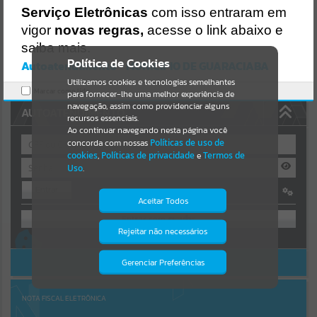
Uncaught SyntaxError: Unexpected token '('
Serviço Eletrônicas
com isso entraram em
https://guaraciaba.atende.net/cidadao/pagina/static/bundle/wpo_in
Resultados para
""
dex_2_base_l2_portal_editores_sync_d9fb77cfd5741fafc9972edc7a6
vigor
novas regras,
acesse o link abaixo e
41fea.js?v=83d4f602:47
saiba mais.
Verificar Mais Detalhes
Portais
Política de Cookies
Autoatendimento - MUNICIPIO DE GUARACIABA
OK
Utilizamos cookies e tecnologias semelhantes
Por favor, aguarde...
Marcar como lido.
para fornecer-lhe uma melhor experiência de
navegação, assim como providenciar alguns
AUTOATENDIMENTO
NOTÍCIAS
recursos essenciais.
Ao continuar navegando nesta página você
concorda com nossas
Políticas de uso de
Por favor, aguarde...
cookies
,
Políticas de privacidade
e
Termos de
Uso
.
Entrar
SUBPORTAIS
Aceitar Todos
OU
Por favor, aguarde...
Rejeitar não necessários
Isto significa que diversos recursos
Cadastre-se
|
Recuperar Senha
providenciados poderão não estar
disponíveis.
ACESSAR SEM LOGIN
Gerenciar Preferências
SERVIÇOS
Por favor, aguarde...
NOTA FISCAL ELETRÔNICA