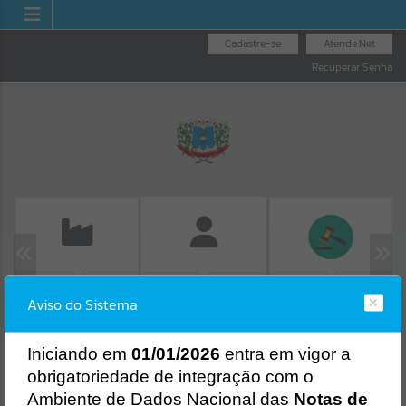
Cadastre-se
Atende.Net
Recuperar Senha
EMISSÃO DE GUIAS
LICITAÇÕES
FOLHA DE
Aviso do Sistema
ISS/ALVARÁ
PAGAMENTO
Erro
SISTEMA
Gerenciamento do Sistema
I
niciando em
01/01/2026
entra em vigor a
CÓDIGO DA MENSAGEM:
EST-000040
obrigatoriedade de integração com o
Ocorreu um erro de script:
Ambiente de Dados Nacional das
Notas de