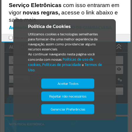
Uncaught SyntaxError: Unexpected token '('
Serviço Eletrônicas
com isso entraram em
https://guaraciaba.atende.net/cidadao/pagina/static/bundle/wpo_in
Resultados para
""
dex_2_base_l2_portal_editores_sync_d9fb77cfd5741fafc9972edc7a6
vigor
novas regras,
acesse o link abaixo e
41fea.js?v=83d4f602:47
saiba mais.
Verificar Mais Detalhes
Portais
Política de Cookies
Autoatendimento - MUNICIPIO DE GUARACIABA
OK
Utilizamos cookies e tecnologias semelhantes
Por favor, aguarde...
Marcar como lido.
para fornecer-lhe uma melhor experiência de
navegação, assim como providenciar alguns
AUTOATENDIMENTO
NOTÍCIAS
recursos essenciais.
Ao continuar navegando nesta página você
concorda com nossas
Políticas de uso de
Por favor, aguarde...
cookies
,
Políticas de privacidade
e
Termos de
Uso
.
Entrar
SUBPORTAIS
Aceitar Todos
OU
Por favor, aguarde...
Rejeitar não necessários
Isto significa que diversos recursos
Cadastre-se
|
Recuperar Senha
providenciados poderão não estar
disponíveis.
ACESSAR SEM LOGIN
Gerenciar Preferências
SERVIÇOS
Por favor, aguarde...
NOTA FISCAL ELETRÔNICA