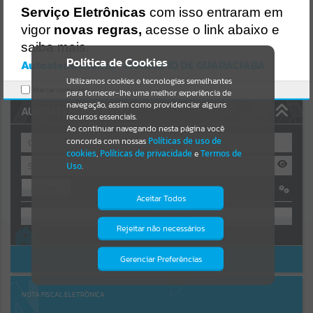
Uncaught SyntaxError: Unexpected token '('
Serviço Eletrônicas
com isso entraram em
https://guaraciaba.atende.net/cidadao/pagina/static/bundle/wpo_in
Resultados para
""
dex_2_base_l2_portal_editores_sync_d9fb77cfd5741fafc9972edc7a6
vigor
novas regras,
acesse o link abaixo e
41fea.js?v=83d4f602:47
saiba mais.
Verificar Mais Detalhes
Portais
Política de Cookies
Autoatendimento - MUNICIPIO DE GUARACIABA
OK
Utilizamos cookies e tecnologias semelhantes
Por favor, aguarde...
Marcar como lido.
para fornecer-lhe uma melhor experiência de
navegação, assim como providenciar alguns
AUTOATENDIMENTO
NOTÍCIAS
recursos essenciais.
Ao continuar navegando nesta página você
concorda com nossas
Políticas de uso de
Por favor, aguarde...
cookies
,
Políticas de privacidade
e
Termos de
Uso
.
Entrar
SUBPORTAIS
Aceitar Todos
OU
Por favor, aguarde...
Rejeitar não necessários
Isto significa que diversos recursos
Cadastre-se
|
Recuperar Senha
providenciados poderão não estar
disponíveis.
ACESSAR SEM LOGIN
Gerenciar Preferências
SERVIÇOS
Por favor, aguarde...
NOTA FISCAL ELETRÔNICA