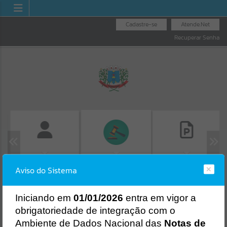
Cadastre-se
Atende.Net
Recuperar Senha
FOLHA DE
CONSULTA DE
LICITAÇÕES
Aviso do Sistema
PAGAMENTO
PROTOCOLO
Erro
SISTEMA
Gerenciamento do Sistema
I
niciando em
01/01/2026
entra em vigor a
CÓDIGO DA MENSAGEM:
EST-000040
obrigatoriedade de integração com o
Ocorreu um erro de script:
Ambiente de Dados Nacional das
Notas de