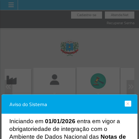
Cadastre-se
Atende.Net
Recuperar Senha
SÃO DE GUIAS
CONSUL
FOLHA DE
LICITAÇÕES
SS/ALVARÁ
Aviso do Sistema
PROTO
PAGAMENTO
Erro
SISTEMA
Gerenciamento do Sistema
I
niciando em
01/01/2026
entra em vigor a
CÓDIGO DA MENSAGEM:
EST-000040
obrigatoriedade de integração com o
Ocorreu um erro de script:
Ambiente de Dados Nacional das
Notas de