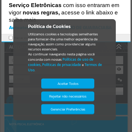
Uncaught SyntaxError: Unexpected token '('
Serviço Eletrônicas
com isso entraram em
https://guaraciaba.atende.net/cidadao/pagina/static/bundle/wpo_in
Resultados para
""
dex_2_base_l2_portal_editores_sync_d9fb77cfd5741fafc9972edc7a6
vigor
novas regras,
acesse o link abaixo e
41fea.js?v=83d4f602:47
saiba mais.
Verificar Mais Detalhes
Portais
Política de Cookies
Autoatendimento - MUNICIPIO DE GUARACIABA
OK
Utilizamos cookies e tecnologias semelhantes
Por favor, aguarde...
Marcar como lido.
para fornecer-lhe uma melhor experiência de
navegação, assim como providenciar alguns
AUTOATENDIMENTO
NOTÍCIAS
recursos essenciais.
Ao continuar navegando nesta página você
concorda com nossas
Políticas de uso de
Por favor, aguarde...
cookies
,
Políticas de privacidade
e
Termos de
Uso
.
Entrar
SUBPORTAIS
Aceitar Todos
OU
Por favor, aguarde...
Rejeitar não necessários
Isto significa que diversos recursos
Cadastre-se
|
Recuperar Senha
providenciados poderão não estar
disponíveis.
ACESSAR SEM LOGIN
Gerenciar Preferências
SERVIÇOS
Por favor, aguarde...
NOTA FISCAL ELETRÔNICA