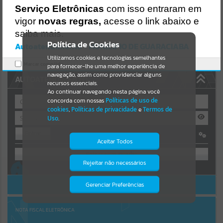
Uncaught SyntaxError: Unexpected token '('
Serviço Eletrônicas
com isso entraram em
https://guaraciaba.atende.net/cidadao/pagina/static/bundle/wpo_in
Resultados para
""
dex_2_base_l2_portal_editores_sync_d9fb77cfd5741fafc9972edc7a6
vigor
novas regras,
acesse o link abaixo e
41fea.js?v=83d4f602:47
saiba mais.
Verificar Mais Detalhes
Portais
Política de Cookies
Autoatendimento - MUNICIPIO DE GUARACIABA
OK
Utilizamos cookies e tecnologias semelhantes
Por favor, aguarde...
Marcar como lido.
para fornecer-lhe uma melhor experiência de
navegação, assim como providenciar alguns
AUTOATENDIMENTO
NOTÍCIAS
recursos essenciais.
Ao continuar navegando nesta página você
concorda com nossas
Políticas de uso de
Por favor, aguarde...
cookies
,
Políticas de privacidade
e
Termos de
Uso
.
Entrar
SUBPORTAIS
Aceitar Todos
OU
Por favor, aguarde...
Rejeitar não necessários
Isto significa que diversos recursos
Cadastre-se
|
Recuperar Senha
providenciados poderão não estar
disponíveis.
ACESSAR SEM LOGIN
Gerenciar Preferências
SERVIÇOS
Por favor, aguarde...
NOTA FISCAL ELETRÔNICA