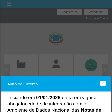
Cadastre-se
Atende.Net
Recuperar Senha
EMISSÃO DE GUIAS
LICITAÇÕES
FOLHA DE
Aviso do Sistema
ISS/ALVARÁ
PAGAMENTO
Erro
SISTEMA
Gerenciamento do Sistema
I
niciando em
01/01/2026
entra em vigor a
CÓDIGO DA MENSAGEM:
EST-000040
obrigatoriedade de integração com o
Ocorreu um erro de script:
Ambiente de Dados Nacional das
Notas de