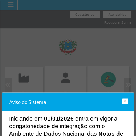
Cadastre-se
Atende.Net
Recuperar Senha
EMISSÃO DE GUIAS
CO
FOLHA DE
LICITAÇÕES
ISS/ALVARÁ
Aviso do Sistema
P
PAGAMENTO
Erro
SISTEMA
Gerenciamento do Sistema
I
niciando em
01/01/2026
entra em vigor a
CÓDIGO DA MENSAGEM:
EST-000040
obrigatoriedade de integração com o
Ocorreu um erro de script:
Ambiente de Dados Nacional das
Notas de