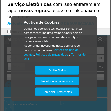
Uncaught SyntaxError: Unexpected token '('
Serviço Eletrônicas
com isso entraram em
https://guaraciaba.atende.net/cidadao/pagina/static/bundle/wpo_in
Resultados para
""
dex_2_base_l2_portal_editores_sync_d9fb77cfd5741fafc9972edc7a6
vigor
novas regras,
acesse o link abaixo e
41fea.js?v=83d4f602:47
saiba mais.
Verificar Mais Detalhes
Portais
Política de Cookies
Autoatendimento - MUNICIPIO DE GUARACIABA
OK
Utilizamos cookies e tecnologias semelhantes
Por favor, aguarde...
Marcar como lido.
para fornecer-lhe uma melhor experiência de
navegação, assim como providenciar alguns
AUTOATENDIMENTO
NOTÍCIAS
recursos essenciais.
Ao continuar navegando nesta página você
concorda com nossas
Políticas de uso de
Por favor, aguarde...
cookies
,
Políticas de privacidade
e
Termos de
Uso
.
Entrar
SUBPORTAIS
Aceitar Todos
OU
Por favor, aguarde...
Rejeitar não necessários
Isto significa que diversos recursos
Cadastre-se
|
Recuperar Senha
providenciados poderão não estar
disponíveis.
ACESSAR SEM LOGIN
Gerenciar Preferências
SERVIÇOS
Por favor, aguarde...
NOTA FISCAL ELETRÔNICA