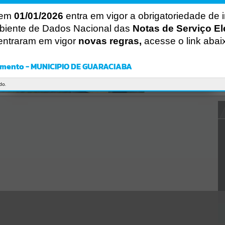
Gerenciamento do Sistema
CÓDIGO DA MENSAGEM:
EST-000040
 em
01/01/2026
entra em vigor a obrigatoriedade de 
Ocorreu um erro de script:
biente de Dados Nacional das
Notas de Serviço El
Uncaught SyntaxError: Unexpected token '('
entraram em vigor
novas regras,
acesse o link abai
https://guaraciaba.atende.net/cidadao/pagina/static/bundle/wpo_in
dex_2_base_l2_portal_editores_sync_d9fb77cfd5741fafc9972edc7a6
41fea.js?v=83d4f602:47
mento - MUNICIPIO DE GUARACIABA
Verificar Mais Detalhes
OK
do.