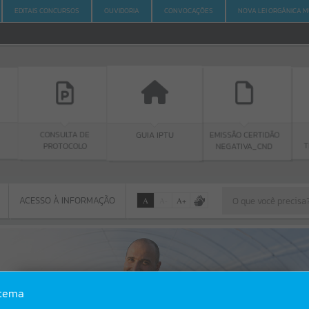
EDITAIS CONCURSOS
OUVIDORIA
CONVOCAÇÕES
NOVA LEI ORGÂNICA M
SULTA DE
GUIA IPTU
PORTAL DA
EMISSÃO CERTIDÃO
OTOCOLO
TRANSPARÊNCI
NEGATIVA_CND
ACESSO À INFORMAÇÃO
A
A
-
A
+
ACESSO À INFORMAÇÃO
Por favor, aguarde...
Erro
stema
SISTEMA