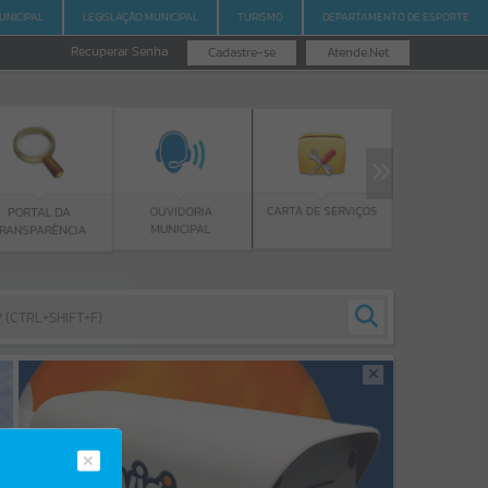
UNICIPAL
LEGISLAÇÃO MUNICIPAL
TURISMO
DEPARTAMENTO DE ESPORTE
Recuperar Senha
Cadastre-se
Atende.Net
PROGRAMA BOLSA
CARTA DE SERVIÇOS
OUVIDORIA
DE ESTUDOS
MUNICIPAL
A