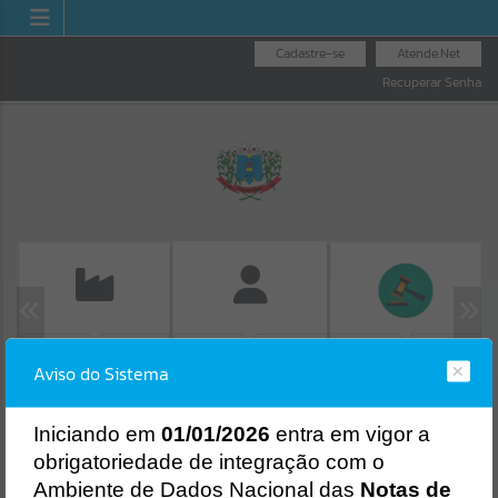
Cadastre-se
Atende.Net
Recuperar Senha
EMISSÃO DE GUIAS
LICITAÇÕES
FOLHA DE
Aviso do Sistema
ISS/ALVARÁ
PAGAMENTO
Erro
SISTEMA
Gerenciamento do Sistema
I
niciando em
01/01/2026
entra em vigor a
CÓDIGO DA MENSAGEM:
EST-000040
obrigatoriedade de integração com o
Ocorreu um erro de script:
Ambiente de Dados Nacional das
Notas de