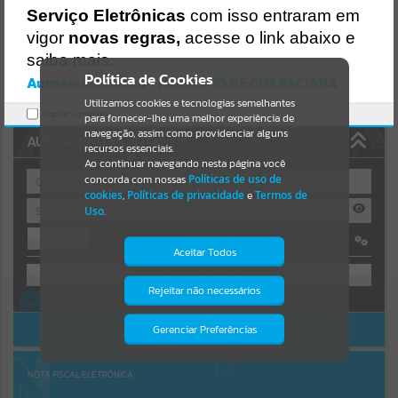
Uncaught SyntaxError: Unexpected token '('
Serviço Eletrônicas
com isso entraram em
https://guaraciaba.atende.net/cidadao/pagina/static/bundle/wpo_in
Resultados para
""
dex_2_base_l2_portal_editores_sync_d9fb77cfd5741fafc9972edc7a6
vigor
novas regras,
acesse o link abaixo e
41fea.js?v=83d4f602:47
saiba mais.
Verificar Mais Detalhes
Portais
Política de Cookies
Autoatendimento - MUNICIPIO DE GUARACIABA
OK
Utilizamos cookies e tecnologias semelhantes
Por favor, aguarde...
Marcar como lido.
para fornecer-lhe uma melhor experiência de
navegação, assim como providenciar alguns
AUTOATENDIMENTO
NOTÍCIAS
recursos essenciais.
Ao continuar navegando nesta página você
concorda com nossas
Políticas de uso de
Por favor, aguarde...
cookies
,
Políticas de privacidade
e
Termos de
Uso
.
Entrar
SUBPORTAIS
Aceitar Todos
OU
Por favor, aguarde...
Rejeitar não necessários
Isto significa que diversos recursos
Cadastre-se
|
Recuperar Senha
providenciados poderão não estar
disponíveis.
ACESSAR SEM LOGIN
Gerenciar Preferências
SERVIÇOS
Por favor, aguarde...
NOTA FISCAL ELETRÔNICA